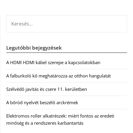
KERESÉS:
Legutóbbi bejegyzések
A HDMI HDMI kábel szerepe a kapcsolatokban
A falburkoló kő meghatározza az otthon hangulatát
Szélvédő javítás és csere 11. kerületben
A bőröd nyelvét beszélő arckrémek
Elektromos roller alkatrészek: miért fontos az eredeti
minőség és a rendszeres karbantartás