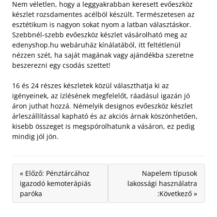
Nem véletlen, hogy a leggyakrabban keresett evőeszköz
készlet rozsdamentes acélból készült. Természetesen az
esztétikum is nagyon sokat nyom a latban választáskor.
Szebbnél-szebb evőeszköz készlet vásárolható meg az
edenyshop.hu webáruház kínálatából, itt feltétlenül
nézzen szét, ha saját magának vagy ajándékba szeretne
beszerezni egy csodás szettet!
16 és 24 részes készletek közül választhatja ki az
igényeinek, az ízlésének megfelelőt, ráadásul igazán jó
áron juthat hozzá. Némelyik designos evőeszköz készlet
árleszállítással kapható és az akciós árnak köszönhetően,
kisebb összeget is megspórolhatunk a vásáron, ez pedig
mindig jól jön.
« Előző: Pénztárcához
Napelem típusok
igazodó kemoterápiás
lakossági használatra
paróka
:Következő »