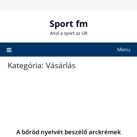
Skip
to
content
Sport fm
Ahol a sport az ÚR
Menu
Kategória:
Vásárlás
A bőröd nyelvét beszélő arckrémek