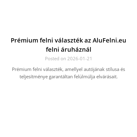
Prémium felni választék az AluFelni.eu
felni áruháznál
Posted on 2026-01-21
Prémium felni választék, amellyel autójának stílusa és
teljesítménye garantáltan felülmúlja elvárásait.