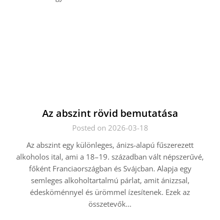
Az abszint rövid bemutatása
Posted on 2026-03-18
Az abszint egy különleges, ánizs-alapú fűszerezett
alkoholos ital, ami a 18–19. században vált népszerűvé,
főként Franciaországban és Svájcban. Alapja egy
semleges alkoholtartalmú párlat, amit ánizzsal,
édesköménnyel és ürömmel ízesítenek. Ezek az
összetevők…