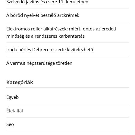
Szélvédő javítás és csere 11. kerületben
A bőröd nyelvét beszélő arckrémek
Elektromos roller alkatrészek: miért fontos az eredeti
minőség és a rendszeres karbantartás
Iroda bérlés Debrecen szerte kivitelezhető
A vermut népszerűsége töretlen
Kategóriák
Egyéb
Étel- Ital
Seo