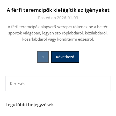
A férfi teremcipők kielégítik az igényeket
Posted on 2026-01-03
A férfi teremcipők alapvető szerepet töltenek be a beltéri
sportok világában, legyen szó röplabdáról, kézilabdáról,
kosárlabdáról vagy konditermi edzésről.
Bejegyzések
1
Következő
lapozása
KERESÉS:
Legutóbbi bejegyzések