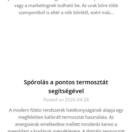
vagy a marketingnek tudható be. Az urak bőre több
szempontból is eltér a nők bőrétől, ezért más…
Spórolás a pontos termosztát
segítségével
Posted on 2026-04-28
A modern fűtési rendszerek hatékonyságának alapja egy
megfelelően kalibrált termosztát használata. Az
energiaárak emelkedése mellett mindenki keresi a
megoldást a kiadások mérséklésére. A digitális termosztát