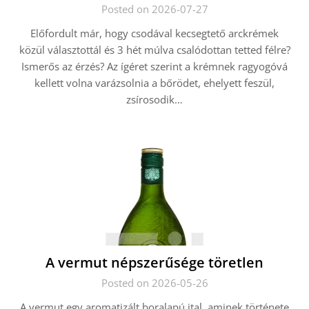
Posted on 2026-07-27
Előfordult már, hogy csodával kecsegtető arckrémek
közül választottál és 3 hét múlva csalódottan tetted félre?
Ismerős az érzés? Az ígéret szerint a krémnek ragyogóvá
kellett volna varázsolnia a bőrödet, ehelyett feszül,
zsírosodik…
A vermut népszerűsége töretlen
Posted on 2026-05-26
A vermut egy aromatizált boralapú ital, aminek története