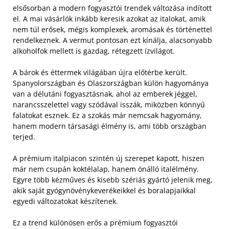
elsősorban a modern fogyasztói trendek változása indított
el. A mai vásárlók inkább keresik azokat az italokat, amik
nem túl erősek, mégis komplexek, aromásak és történettel
rendelkeznek. A vermut pontosan ezt kínálja, alacsonyabb
alkoholfok mellett is gazdag, rétegzett ízvilágot.
A bárok és éttermek világában újra előtérbe került.
Spanyolországban és Olaszországban külön hagyománya
van a délutáni fogyasztásnak, ahol az emberek jéggel,
narancsszelettel vagy szódával isszák, miközben könnyű
falatokat esznek. Ez a szokás már nemcsak hagyomány,
hanem modern társasági élmény is, ami több országban
terjed.
A prémium italpiacon szintén új szerepet kapott, hiszen
már nem csupán koktélalap, hanem önálló italélmény.
Egyre több kézműves és kisebb szériás gyártó jelenik meg,
akik saját gyógynövénykeverékeikkel és boralapjaikkal
egyedi változatokat készítenek.
Ez a trend különösen erős a prémium fogyasztói