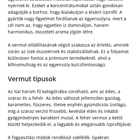
nyernek ki. Ezeket a koncentrátumokat aztán gondosan
adagolják a borhoz, hogy kialakuljon a kívánt ízprofil. A
gyártók nagy figyelmet fordítanak az egyensúlyra, mert a
cél nem az, hogy egyetlen íz domináljon, hanem
harmonikus, összetett aroma jöjjön létre.
A vermut előállításának végső szakasza az érlelés, aminek
során az ízek összeérnek és stabilizálódnak. Ez a folyamat
különösen fontos a prémium termékeknél, ahol a
kifinomultság és az egyensúly kulcsfontosságú.
Vermut típusok
Az ital három fő kategóriába sorolható, ami az édes, a
száraz és a fehér. Az édes változat jellemzően gazdag,
karamelles, fűszeres, illetve enyhén gyümölcsös ízvilágú,
míg a száraz verzió frissebb, kevésbé édes és inkább
gyógynövényes karaktert mutat. A fehér vermut a kettő
között helyezkedik el, a lágyabb és elegánsabb ízprofiljával.
A fogyasztási módok rendkívül sokfélék. Gyakran