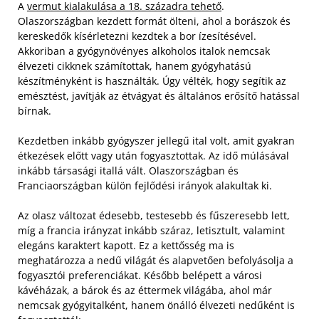
A
vermut kialakulása a 18. századra tehető
.
Olaszországban kezdett formát ölteni, ahol a borászok és
kereskedők kísérletezni kezdtek a bor ízesítésével.
Akkoriban a gyógynövényes alkoholos italok nemcsak
élvezeti cikknek számítottak, hanem gyógyhatású
készítményként is használták. Úgy vélték, hogy segítik az
emésztést, javítják az étvágyat és általános erősítő hatással
bírnak.
Kezdetben inkább gyógyszer jellegű ital volt, amit gyakran
étkezések előtt vagy után fogyasztottak. Az idő múlásával
inkább társasági itallá vált. Olaszországban és
Franciaországban külön fejlődési irányok alakultak ki.
Az olasz változat édesebb, testesebb és fűszeresebb lett,
míg a francia irányzat inkább száraz, letisztult, valamint
elegáns karaktert kapott. Ez a kettősség ma is
meghatározza a nedű világát és alapvetően befolyásolja a
fogyasztói preferenciákat. Később belépett a városi
kávéházak, a bárok és az éttermek világába, ahol már
nemcsak gyógyitalként, hanem önálló élvezeti nedűként is