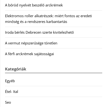
A bőröd nyelvét beszélő arckrémek
Elektromos roller alkatrészek: miért fontos az eredeti
minőség és a rendszeres karbantartás
Iroda bérlés Debrecen szerte kivitelezhető
A vermut népszerűsége töretlen
A férfi arckrémek sajátosságai
Kategóriák
Egyéb
Étel- Ital
Seo