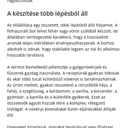
fogyasztották.
A készítése több lépésből áll
Az előállítása egy összetett, több lépésből álló folyamat. A
felhasznált bor lehet fehér vagy vörös szőlőből készült, de
általában semlegesebb karakterű, hogy a hozzáadott
aromák teljes mértékben érvényesülhessenek. A borhoz
alkoholt is adnak, hogy stabilabb legyen az ital és alkalmas
hosszabb tárolásra.
A vermut kiemelkedő jellemzője a gyógynövények és
fűszerek gazdag használata. A receptúrák gyakran titkosak
és akár több tucat különböző növényt is tartalmazhatnak.
Az üröm mellett, gyakori összetevő a citrusfélék héja, a
fahéj, a szegfűszeg, a kardamom, a vanília, a koriander, a
gyömbér, a kamilla és a különféle gyökerek. Ezek az
összetevők együtt hozzák létre a komplex, rétegzett
ízvilágát. A növényi kivonatokat külön eljárásokkal állítják
elő.
Egyeseket áztatással, másokat lepárlással vagy főzéssel