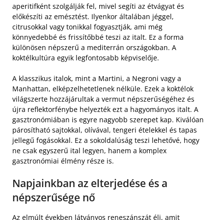
aperitifként szolgálják fel, mivel segíti az étvágyat és
előkészíti az emésztést. Ilyenkor általában jéggel,
citrusokkal vagy tonikkal fogyasztják, ami még
könnyedebbé és frissítőbbé teszi az italt. Ez a forma
különösen népszerű a mediterrán országokban. A
koktélkultúra egyik legfontosabb képviselője.
A klasszikus italok, mint a Martini, a Negroni vagy a
Manhattan, elképzelhetetlenek nélküle. Ezek a koktélok
világszerte hozzájárultak a vermut népszerűségéhez és
újra reflektorfénybe helyezték ezt a hagyományos italt. A
gasztronómiában is egyre nagyobb szerepet kap. Kiválóan
párosítható sajtokkal, olívával, tengeri ételekkel és tapas
jellegű fogásokkal. Ez a sokoldalúság teszi lehetővé, hogy
ne csak egyszerű ital legyen, hanem a komplex
gasztronómiai élmény része is.
Napjainkban az elterjedése és a
népszerűsége nő
Az elmúlt években látványos reneszánszát éli, amit