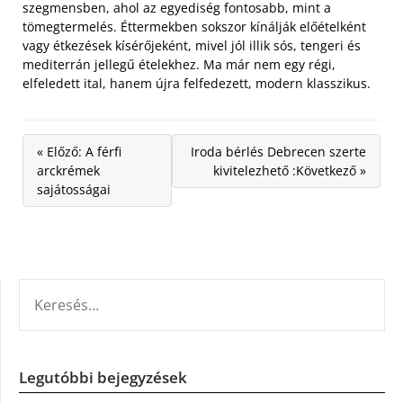
szegmensben, ahol az egyediség fontosabb, mint a
tömegtermelés. Éttermekben sokszor kínálják előételként
vagy étkezések kísérőjeként, mivel jól illik sós, tengeri és
mediterrán jellegű ételekhez. Ma már nem egy régi,
elfeledett ital, hanem újra felfedezett, modern klasszikus.
« Előző: A férfi
Iroda bérlés Debrecen szerte
arckrémek
kivitelezhető :Következő »
sajátosságai
KERESÉS:
Legutóbbi bejegyzések