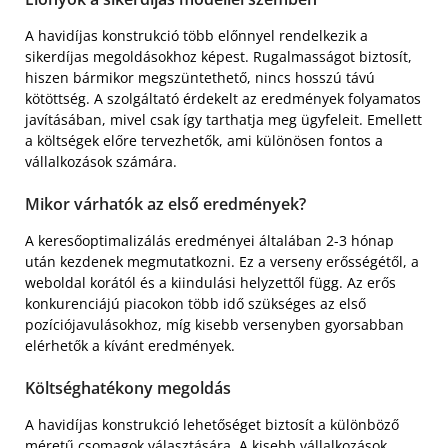
A havidíjas konstrukció több előnnyel rendelkezik a
sikerdíjas megoldásokhoz képest. Rugalmasságot biztosít,
hiszen bármikor megszüntethető, nincs hosszú távú
kötöttség. A szolgáltató érdekelt az eredmények folyamatos
javításában, mivel csak így tarthatja meg ügyfeleit. Emellett
a költségek előre tervezhetők, ami különösen fontos a
vállalkozások számára.
Mikor várhatók az első eredmények?
A keresőoptimalizálás eredményei általában 2-3 hónap
után kezdenek megmutatkozni. Ez a verseny erősségétől, a
weboldal korától és a kiindulási helyzettől függ. Az erős
konkurenciájú piacokon több idő szükséges az első
pozíciójavulásokhoz, míg kisebb versenyben gyorsabban
elérhetők a kívánt eredmények.
Költséghatékony megoldás
A havidíjas konstrukció lehetőséget biztosít a különböző
méretű csomagok választására. A kisebb vállalkozások