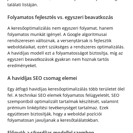
találati listáján.
Folyamatos fejlesztés vs. egyszeri beavatkozás
A keresőoptimalizálás nem egyszeri folyamat, hanem
folyamatos munkát igényel. A Google algoritmusai
rendszeresen változnak, a versenytársak is fejlesztik
weboldalaikat, ezért szükséges a rendszeres optimalizálás.
A havidíjas modell ezt a folyamatosságot biztosítja, míg az
egyszeri beavatkozások gyakran nem hoznak tartós
eredményeket.
A havidíjas SEO csomag elemei
Egy átfogó havidíjas keresőoptimalizálás több területet ölel
fel. A technikai SEO elemek folyamatos felügyeletét, SEO
szempontból optimalizált tartalmak készítését, valamint
prémium linképítési tevékenységet tartalmaz. Ezek
együttesen biztosítják, hogy a weboldal pozíciói
folyamatosan javuljanak a keresőtalálatokban.
Előnyök a sikerdíjas modellel szemben