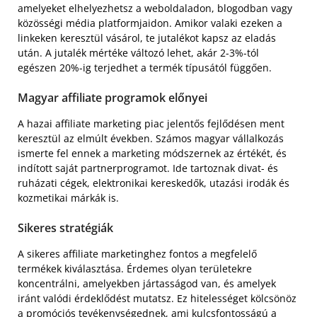
amelyeket elhelyezhetsz a weboldaladon, blogodban vagy
közösségi média platformjaidon. Amikor valaki ezeken a
linkeken keresztül vásárol, te jutalékot kapsz az eladás
után. A jutalék mértéke változó lehet, akár 2-3%-tól
egészen 20%-ig terjedhet a termék típusától függően.
Magyar affiliate programok előnyei
A hazai affiliate marketing piac jelentős fejlődésen ment
keresztül az elmúlt években. Számos magyar vállalkozás
ismerte fel ennek a marketing módszernek az értékét, és
indított saját partnerprogramot. Ide tartoznak divat- és
ruházati cégek, elektronikai kereskedők, utazási irodák és
kozmetikai márkák is.
Sikeres stratégiák
A sikeres affiliate marketinghez fontos a megfelelő
termékek kiválasztása. Érdemes olyan területekre
koncentrálni, amelyekben jártasságod van, és amelyek
iránt valódi érdeklődést mutatsz. Ez hitelességet kölcsönöz
a promóciós tevékenységednek, ami kulcsfontosságú a