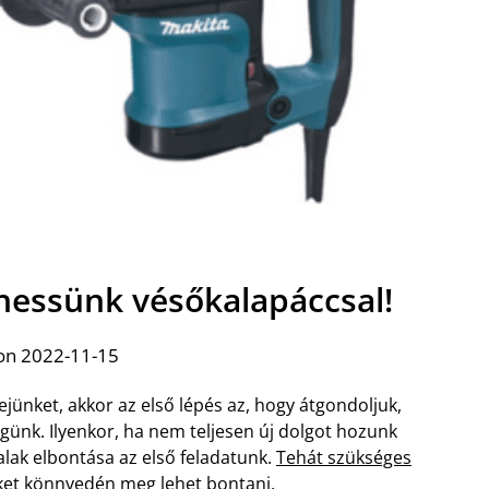
hessünk vésőkalapáccsal!
on 2022-11-15
fejünket, akkor az első lépés az, hogy átgondoljuk,
ünk. Ilyenkor, ha nem teljesen új dolgot hozunk
falak elbontása az első feladatunk.
Tehát szükséges
eket könnyedén meg lehet bontani.