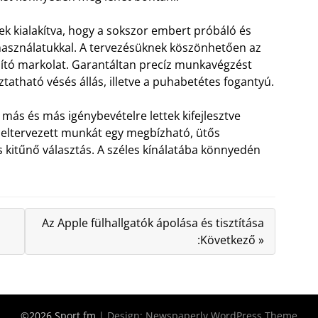
ek kialakítva, hogy a sokszor embert próbáló és
használatukkal. A tervezésüknek köszönhetően az
apító markolat. Garantáltan precíz munkavégzést
atható vésés állás, illetve a puhabetétes fogantyú.
más és más igénybevételre lettek kifejlesztve
 eltervezett munkát egy megbízható, ütős
 kitűnő választás. A széles kínálatába könnyedén
Az Apple fülhallgatók ápolása és tisztítása
:Következő »
©2026 Sport fm
| Design:
Newspaperly WordPress Theme