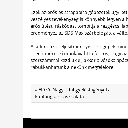
Ezek az erős és strapabíró gépezetek úgy lett
veszélyes tevékenység is könnyebb legyen a 
erős ütést, rázkódást tompítja a rezgéscsill
eredményez az SDS-Max szárbefogás, a változt
A különböző teljesítménnyel bíró gépek mind 
precíz mérnöki munkával. Ha fontos, hogy az
szerszámmal kezdjük el, akkor a vésőkalapács
rábukkanhatunk a nekünk megfelelőre.
« Előző: Nagy odafigyelést igényel a
kuplungkar használata