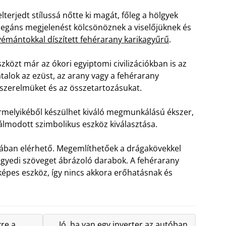
lterjedt stílussá nőtte ki magát, főleg a hölgyek
legáns megjelenést kölcsönöznek a viselőjüknek és
yémántokkal díszített fehérarany karikagyűrű
.
özt már az ókori egyiptomi civilizációkban is az
atalok az ezüst, az arany vagy a fehérarany
 szerelmüket és az összetartozásukat.
rmelyikéből készülhet kiváló megmunkálású ékszer,
gálmodott szimbolikus eszköz kiválasztása.
mában elérhető. Megemlíthetőek a drágakövekkel
 egyedi szöveget ábrázoló darabok. A fehérarany
képes eszköz, így nincs akkora erőhatásnak és
kre a
Jó, ha van egy inverter az autóban