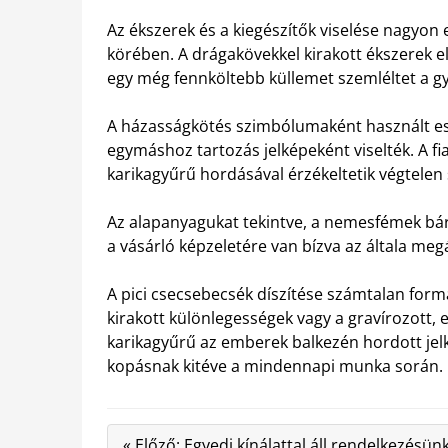
Az ékszerek és a kiegészítők viselése nagyon e
körében. A drágakövekkel kirakott ékszerek e
egy még fennköltebb küllemet szemléltet a
g
A házasságkötés szimbólumaként használt eszk
egymáshoz tartozás jelképeként viselték. A fi
karikagyűrű hordásával érzékeltetik végtelen
Az alapanyagukat tekintve, a nemesfémek bá
a vásárló képzeletére van bízva az általa me
A pici csecsebecsék díszítése számtalan for
kirakott különlegességek vagy a gravírozott,
karikagyűrű az emberek balkezén hordott jel
kopásnak kitéve a mindennapi munka során.
« Előző: Egyedi kínálattal áll rendelkezésün