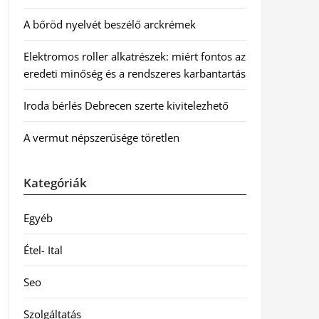
A bőröd nyelvét beszélő arckrémek
Elektromos roller alkatrészek: miért fontos az
eredeti minőség és a rendszeres karbantartás
Iroda bérlés Debrecen szerte kivitelezhető
A vermut népszerűsége töretlen
Kategóriák
Egyéb
Étel- Ital
Seo
Szolgáltatás