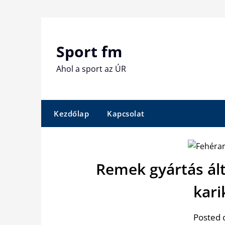
Skip
to
content
Sport fm
Ahol a sport az ÚR
Kezdőlap
Kapcsolat
Remek gyártás ált
kari
Posted 