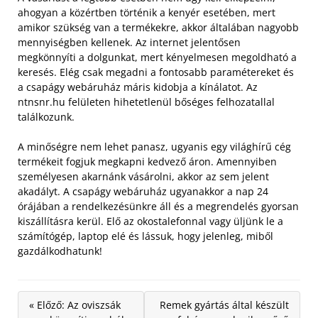
ahogyan a közértben történik a kenyér esetében, mert
amikor szükség van a termékekre, akkor általában nagyobb
mennyiségben kellenek. Az internet jelentősen
megkönnyíti a dolgunkat, mert kényelmesen megoldható a
keresés. Elég csak megadni a fontosabb paramétereket és
a csapágy webáruház máris kidobja a kínálatot. Az
ntnsnr.hu felületen hihetetlenül bőséges felhozatallal
találkozunk.
A minőségre nem lehet panasz, ugyanis egy világhírű cég
termékeit fogjuk megkapni kedvező áron. Amennyiben
személyesen akarnánk vásárolni, akkor az sem jelent
akadályt. A csapágy webáruház ugyanakkor a nap 24
órájában a rendelkezésünkre áll és a megrendelés gyorsan
kiszállításra kerül. Elő az okostalefonnal vagy üljünk le a
számítógép, laptop elé és lássuk, hogy jelenleg, miből
gazdálkodhatunk!
« Előző: Az oviszsák
Remek gyártás által készült