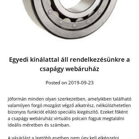
Egyedi kínálattal áll rendelkezésünkre a
csapágy webáruház
Posted on 2019-09-23
Jóformán minden olyan szerkezetben, amelyikben található
valamilyen forgó mozgást végző alkatrész, nélkülözhetetlen
bizonyos funkciót ellátó speciális kiegészítő. Ezeket főként
a csapágy webáruház virtuális polcain fogjuk megtalálni
ideális méretben és számban.
A vásárlást a legtöbb esetben nem úgy kell elképzelni,