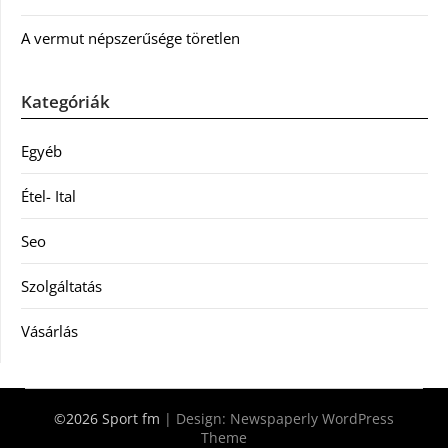
A vermut népszerűsége töretlen
Kategóriák
Egyéb
Étel- Ital
Seo
Szolgáltatás
Vásárlás
©2026 Sport fm
| Design:
Newspaperly WordPress
Theme