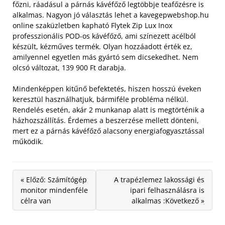
főzni, ráadásul a párnás kávéfőző legtöbbje teafőzésre is
alkalmas. Nagyon jó választás lehet a kavegepwebshop.hu
online szaküzletben kapható Flytek Zip Lux Inox
professzionális POD-os kávéfőző, ami színezett acélból
készült, kézműves termék.
Olyan hozzáadott érték ez,
amilyennel egyetlen más gyártó sem dicsekedhet. Nem
olcsó változat, 139 900 Ft darabja.
Mindenképpen kitűnő befektetés, hiszen hosszú éveken
keresztül használhatjuk, bármiféle probléma nélkül.
Rendelés esetén, akár 2 munkanap alatt is megtörténik a
házhozszállítás. Érdemes a beszerzése mellett dönteni,
mert ez a párnás kávéfőző alacsony energiafogyasztással
működik.
« Előző: Számítógép
A trapézlemez lakossági és
monitor mindenféle
ipari felhasználásra is
célra van
alkalmas :Következő »