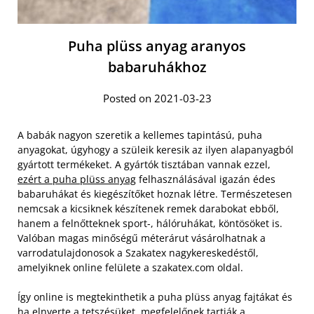
Puha plüss anyag aranyos
babaruhákhoz
Posted on 2021-03-23
A babák nagyon szeretik a kellemes tapintású, puha
anyagokat, úgyhogy a szüleik keresik az ilyen alapanyagból
gyártott termékeket. A gyártók tisztában vannak ezzel,
ezért a puha plüss anyag
felhasználásával igazán édes
babaruhákat és kiegészítőket hoznak létre. Természetesen
nemcsak a kicsiknek készítenek remek darabokat ebből,
hanem a felnőtteknek sport-, hálóruhákat, köntösöket is.
Valóban magas minőségű méterárut vásárolhatnak a
varrodatulajdonosok a Szakatex nagykereskedéstől,
amelyiknek online felülete a szakatex.com oldal.
Így online is megtekinthetik a puha plüss anyag fajtákat és
ha elnyerte a tetszésüket, megfelelőnek tartják a