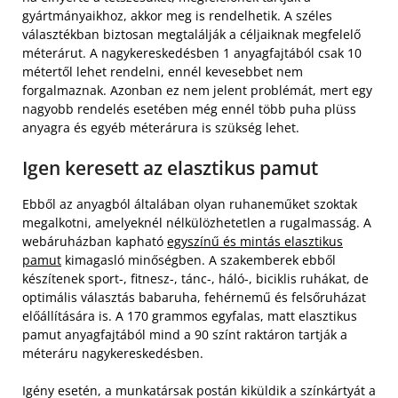
gyártmányaikhoz, akkor meg is rendelhetik. A széles
választékban biztosan megtalálják a céljaiknak megfelelő
méterárut. A nagykereskedésben 1 anyagfajtából csak 10
métertől lehet rendelni, ennél kevesebbet nem
forgalmaznak. Azonban ez nem jelent problémát, mert egy
nagyobb rendelés esetében még ennél több puha plüss
anyagra és egyéb méterárura is szükség lehet.
Igen keresett az elasztikus pamut
Ebből az anyagból általában olyan ruhaneműket szoktak
megalkotni, amelyeknél nélkülözhetetlen a rugalmasság. A
webáruházban kapható
egyszínű és mintás elasztikus
pamut
kimagasló minőségben. A szakemberek ebből
készítenek sport-, fitnesz-, tánc-, háló-, biciklis ruhákat, de
optimális választás babaruha, fehérnemű és felsőruházat
előállítására is. A 170 grammos egyfalas, matt elasztikus
pamut anyagfajtából mind a 90 színt raktáron tartják a
méteráru nagykereskedésben.
Igény esetén, a munkatársak postán kiküldik a színkártyát a