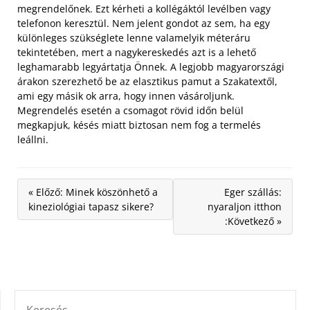
megrendelőnek. Ezt kérheti a kollégáktól levélben vagy
telefonon keresztül. Nem jelent gondot az sem, ha egy
különleges szükséglete lenne valamelyik méteráru
tekintetében, mert a nagykereskedés azt is a lehető
leghamarabb legyártatja Önnek. A legjobb magyarországi
árakon szerezhető be az elasztikus pamut a Szakatextől,
ami egy másik ok arra, hogy innen vásároljunk.
Megrendelés esetén a csomagot rövid időn belül
megkapjuk, késés miatt biztosan nem fog a termelés
leállni.
« Előző: Minek köszönhető a
Eger szállás:
kineziológiai tapasz sikere?
nyaraljon itthon
:Következő »
KERESÉS: