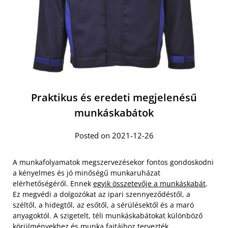
Praktikus és eredeti megjelenésű
munkáskabátok
Posted on 2021-12-26
A munkafolyamatok megszervezésekor fontos gondoskodni
a kényelmes és jó minőségű munkaruházat
elérhetőségéről. Ennek
egyik összetevője a munkáskabát
.
Ez megvédi a dolgozókat az ipari szennyeződéstől, a
széltől, a hidegtől, az esőtől, a sérülésektől és a maró
anyagoktól. A szigetelt, téli munkáskabátokat különböző
körülményekhez és munka fajtáihoz tervezték.