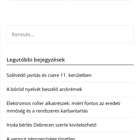
KERESÉS:
Legutóbbi bejegyzések
Szélvédő javítás és csere 11. kerületben
A bőröd nyelvét beszélő arckrémek
Elektromos roller alkatrészek: miért fontos az eredeti
minőség és a rendszeres karbantartás
Iroda bérlés Debrecen szerte kivitelezhető
A vermut népszerűsége töretlen