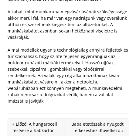
A kabát, mint munkaruha megvásárlásának szükségessége
akkor merül fel, ha már van egy nadrágunk vagy overálunk
otthon és szeretnénk kiegészíteni az öltözetünket. A
munkáskabátot azonban sokan hétköznapi viseletre is
vásárolják.
A mai modellek ugyanis technológiailag annyira fejlettek és
funkcionálisak, hogy szinte teljesen egyenrangúak az
outdoor ruházati márkák termékeivel. Hosszú ujjúak,
zsebekkel, cipzárral, gombokkal vagy tépőzárral
rendelkeznek. Ha valaki egy cég alkalmazottainak kíván
munkáskabátot vásárolni, akkor a netpolc.hu
webáruházban ezt könnyen megteheti. A munkavédelmi
ruhák nemcsak a dolgozókat védik, hanem a vállalat
imázsát is javítják.
« Előző: A hungarocell
Baba etetőszék a nyugodt
testvére a habkarton
étkezéshez :Következő »