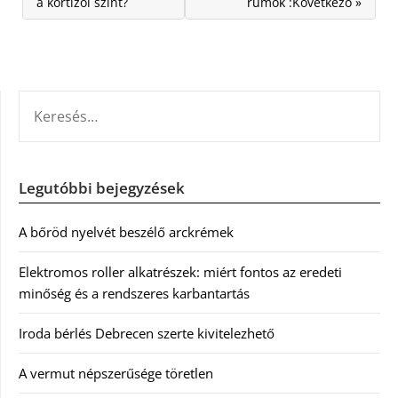
a kortizol szint?
rumok :Következő »
KERESÉS:
Legutóbbi bejegyzések
A bőröd nyelvét beszélő arckrémek
Elektromos roller alkatrészek: miért fontos az eredeti
minőség és a rendszeres karbantartás
Iroda bérlés Debrecen szerte kivitelezhető
A vermut népszerűsége töretlen