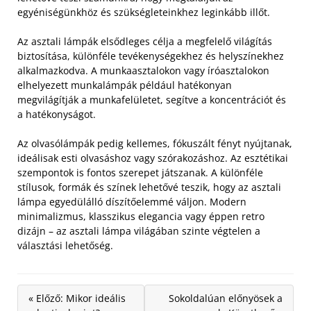
egyéniségünkhöz és szükségleteinkhez leginkább illőt.
Az asztali lámpák elsődleges célja a megfelelő világítás
biztosítása, különféle tevékenységekhez és helyszínekhez
alkalmazkodva. A munkaasztalokon vagy íróasztalokon
elhelyezett munkalámpák például hatékonyan
megvilágítják a munkafelületet, segítve a koncentrációt és
a hatékonyságot.
Az olvasólámpák pedig kellemes, fókuszált fényt nyújtanak,
ideálisak esti olvasáshoz vagy szórakozáshoz. Az esztétikai
szempontok is fontos szerepet játszanak. A különféle
stílusok, formák és színek lehetővé teszik, hogy az asztali
lámpa egyedülálló díszítőelemmé váljon. Modern
minimalizmus, klasszikus elegancia vagy éppen retro
dizájn – az asztali lámpa világában szinte végtelen a
választási lehetőség.
« Előző: Mikor ideális
Sokoldalúan előnyösek a