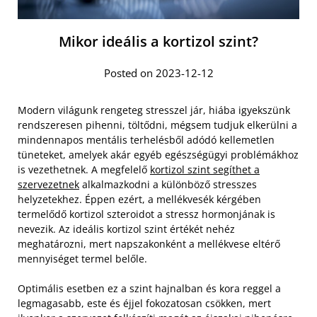
Mikor ideális a kortizol szint?
Posted on 2023-12-12
Modern világunk rengeteg stresszel jár, hiába igyekszünk
rendszeresen pihenni, töltődni, mégsem tudjuk elkerülni a
mindennapos mentális terhelésből adódó kellemetlen
tüneteket, amelyek akár egyéb egészségügyi problémákhoz
is vezethetnek. A megfelelő
kortizol szint segíthet a
szervezetnek
alkalmazkodni a különböző stresszes
helyzetekhez. Éppen ezért, a mellékvesék kérgében
termelődő kortizol szteroidot a stressz hormonjának is
nevezik. Az ideális kortizol szint értékét nehéz
meghatározni, mert napszakonként a mellékvese eltérő
mennyiséget termel belőle.
Optimális esetben ez a szint hajnalban és kora reggel a
legmagasabb, este és éjjel fokozatosan csökken, mert