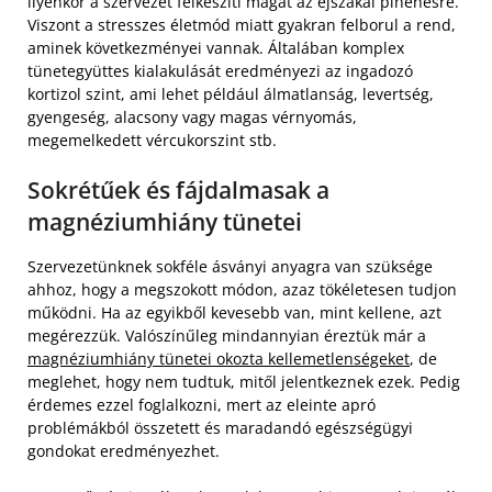
ilyenkor a szervezet felkészíti magát az éjszakai pihenésre.
Viszont a stresszes életmód miatt gyakran felborul a rend,
aminek következményei vannak. Általában komplex
tünetegyüttes kialakulását eredményezi az ingadozó
kortizol szint, ami lehet például álmatlanság, levertség,
gyengeség, alacsony vagy magas vérnyomás,
megemelkedett vércukorszint stb.
Sokrétűek és fájdalmasak a
magnéziumhiány tünetei
Szervezetünknek sokféle ásványi anyagra van szüksége
ahhoz, hogy a megszokott módon, azaz tökéletesen tudjon
működni. Ha az egyikből kevesebb van, mint kellene, azt
megérezzük. Valószínűleg mindannyian éreztük már a
magnéziumhiány tünetei okozta kellemetlenségeket
, de
meglehet, hogy nem tudtuk, mitől jelentkeznek ezek. Pedig
érdemes ezzel foglalkozni, mert az eleinte apró
problémákból összetett és maradandó egészségügyi
gondokat eredményezhet.