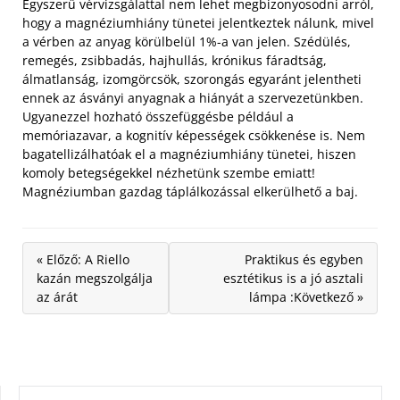
Egyszerű vérvizsgálattal nem lehet megbizonyosodni arról,
hogy a magnéziumhiány tünetei jelentkeztek nálunk, mivel
a vérben az anyag körülbelül 1%-a van jelen. Szédülés,
remegés, zsibbadás, hajhullás, krónikus fáradtság,
álmatlanság, izomgörcsök, szorongás egyaránt jelentheti
ennek az ásványi anyagnak a hiányát a szervezetünkben.
Ugyanezzel hozható összefüggésbe például a
memóriazavar, a kognitív képességek csökkenése is. Nem
bagatellizálhatóak el a magnéziumhiány tünetei, hiszen
komoly betegségekkel nézhetünk szembe emiatt!
Magnéziumban gazdag táplálkozással elkerülhető a baj.
« Előző: A Riello
Praktikus és egyben
kazán megszolgálja
esztétikus is a jó asztali
az árát
lámpa :Következő »
KERESÉS: