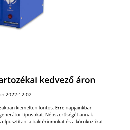
artozékai kedvező áron
on 2022-12-02
dőszakban kiemelten fontos. Erre napjainkban
enerátor típusokat
. Népszerűségét annak
s elpusztítani a baktériumokat és a kórokozókat.