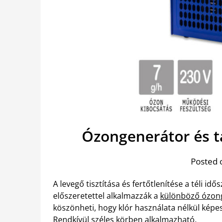
Ózongenerátor és t
Posted 
A levegő tisztítása és fertőtlenítése a téli i
előszeretettel alkalmazzák a
különböző ózong
köszönheti, hogy klór használata nélkül képe
Rendkívül széles körben alkalmazható.