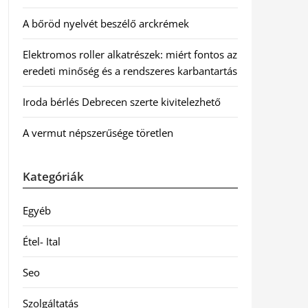
A bőröd nyelvét beszélő arckrémek
Elektromos roller alkatrészek: miért fontos az
eredeti minőség és a rendszeres karbantartás
Iroda bérlés Debrecen szerte kivitelezhető
A vermut népszerűsége töretlen
Kategóriák
Egyéb
Étel- Ital
Seo
Szolgáltatás