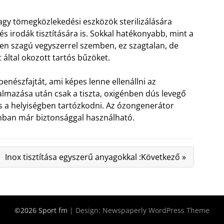
vagy tömegközlekedési eszközök sterilizálására
s irodák tisztítására is. Sokkal hatékonyabb, mint a
tlen szagú vegyszerrel szemben, ez szagtalan, de
 által okozott tartós bűzöket.
enészfajtát, ami képes lenne ellenállni az
kalmazása után csak a tiszta, oxigénben dús levegő
os a helyiségben tartózkodni. Az ózongenerátor
nban már biztonsággal használható.
Inox tisztítása egyszerű anyagokkal :Következő »
©2026 Sport fm
| Design:
Newspaperly WordPress Theme