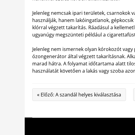
Jelenleg nemcsak ipari területek, csarnokok 
használják, hanem lakóingatlanok, gépkocsik é
klórral végzett takarítás. Ráadásul a kelleme
ugyanúgy megszünteti például a cigarettafüst
Jelenleg nem ismernek olyan kórokozót vagy p
ózongenerátor által végzett takarításnak. Al
marad hátra. A folyamat időtartama alatt til
használatát követően a lakás vagy szoba azo
« Előző: A szandál helyes kiválasztása