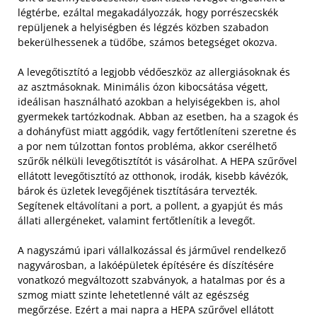
légtérbe, ezáltal megakadályozzák, hogy porrészecskék
repüljenek a helyiségben és légzés közben szabadon
bekerülhessenek a tüdőbe, számos betegséget okozva.
A levegőtisztító a legjobb védőeszköz az allergiásoknak és
az asztmásoknak. Minimális ózon kibocsátása végett,
ideálisan használható azokban a helyiségekben is, ahol
gyermekek tartózkodnak. Abban az esetben, ha a szagok és
a dohányfüst miatt aggódik, vagy fertőtleníteni szeretne és
a por nem túlzottan fontos probléma, akkor cserélhető
szűrők nélküli levegőtisztítót is vásárolhat.
A HEPA szűrővel
ellátott levegőtisztító az otthonok, irodák, kisebb kávézók,
bárok és üzletek levegőjének tisztítására tervezték.
Segítenek eltávolítani a port, a pollent, a gyapjút és más
állati allergéneket, valamint fertőtlenítik a levegőt.
A nagyszámú ipari vállalkozással és járművel rendelkező
nagyvárosban, a lakóépületek építésére és díszítésére
vonatkozó megváltozott szabványok, a hatalmas por és a
szmog miatt szinte lehetetlenné vált az egészség
megőrzése. Ezért a mai napra a HEPA szűrővel ellátott