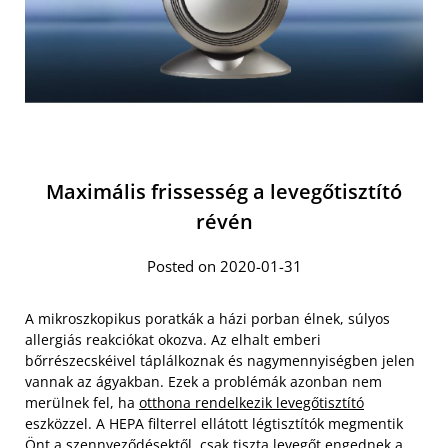
Maximális frissesség a levegőtisztító
révén
Posted on 2020-01-31
A mikroszkopikus poratkák a házi porban élnek, súlyos
allergiás reakciókat okozva. Az elhalt emberi
bőrrészecskéivel táplálkoznak és nagymennyiségben jelen
vannak az ágyakban. Ezek a problémák azonban nem
merülnek fel, ha
otthona rendelkezik levegőtisztító
eszközzel. A HEPA filterrel ellátott légtisztítók megmentik
Önt a szennyeződésektől, csak tiszta levegőt engednek a