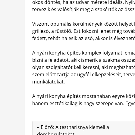
okos döntés, ha az udvar mérete ideális. Nyi
tervezik és valósítják meg a szakértők az össze
Viszont optimális körülmények között helyet 
grillező, a füstölő. Ezt fokozni lehet még tov
fedett, tehát ha esik az eső, akkor is élvezhet
A nyári konyha építés komplex folyamat, em
bízni a feladatot, akik ismerik a szakma össz
olyan szolgáltatót kell keresni, aki megbízh
szem előtt tartja az ügyfél elképzeléseit, ter
munkálatokat.
A nyári konyha építés mostanában egyre köz
hanem esztétikailag is nagy szerepe van. Egye
« Előző: A testharisnya kiemeli a
domborulatokat