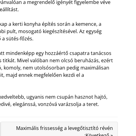
lvánvalóan a megrendelő igényét figyelembe véve
állítást.
kap a kerti konyha építés során a kemence, a
ábbi pult, mosogató kiegészítésével. Az egység
ő a sütés-főzés.
iatt mindenképp egy hozzáértő csapatra tanácsos
es titkát. Mivel valóban nem olcsó beruházás, ezért
ató, komoly, nem utolsósorban pedig maximálisan
veit, majd ennek megfelelően kezdi el a
kedveltebb, ugyanis nem csupán hasznot hajtó,
divé, elegánssá, vonzóvá varázsolja a teret.
Maximális frissesség a levegőtisztító révén
:Következő »