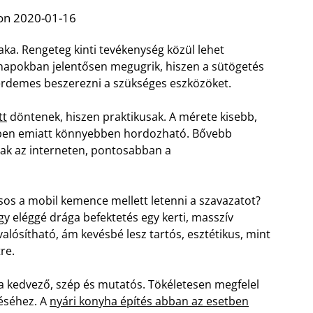
on 2020-01-16
aka. Rengeteg kinti tevékenység közül lehet
ónapokban jelentősen megugrik, hiszen a sütögetés
érdemes beszerezni a szükséges eszközöket.
tt
döntenek, hiszen praktikusak. A mérete kisebb,
ppen emiatt könnyebben hordozható. Bővebb
ak az interneten, pontosabban a
sos a mobil kemence mellett letenni a szavazatot?
gy eléggé drága befektetés egy kerti, masszív
alósítható, ám kevésbé lesz tartós, esztétikus, mint
re.
a kedvező, szép és mutatós. Tökéletesen megfelel
téséhez. A
nyári konyha építés abban az esetben