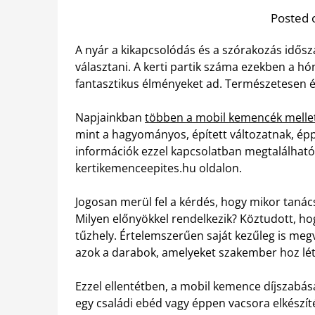
Posted 
A nyár a kikapcsolódás és a szórakozás idősz
választani. A kerti partik száma ezekben a h
fantasztikus élményeket ad. Természetesen 
Napjainkban
többen a mobil kemencék melle
mint a hagyományos, épített változatnak, é
információk ezzel kapcsolatban megtalálható
kertikemenceepites.hu oldalon.
Jogosan merül fel a kérdés, hogy mikor tanác
Milyen előnyökkel rendelkezik? Köztudott, ho
tűzhely. Értelemszerűen saját kezűleg is megv
azok a darabok, amelyeket szakember hoz lét
Ezzel ellentétben, a mobil kemence díjszabás
egy családi ebéd vagy éppen vacsora elkészí