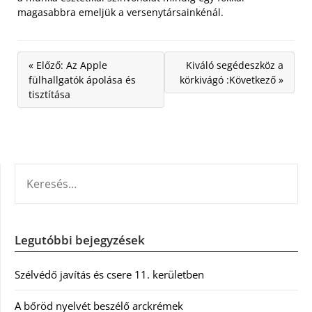
magasabbra emeljük a versenytársainkénál.
« Előző: Az Apple
Kiváló segédeszköz a
fülhallgatók ápolása és
körkivágó :Következő »
tisztítása
KERESÉS:
Legutóbbi bejegyzések
Szélvédő javítás és csere 11. kerületben
A bőröd nyelvét beszélő arckrémek