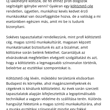
Új lakóhelyre költözik, de fél ehhez profi dolgozók
segítségét igénybe venni? Gyakran egy
költöztető cég
rendetlen, ügyetlen, munkához kevés kedvet érző
munkásokkal van összefüggésbe hozva, de a valóság a mi
esetünkben egészen más, amit mi be is tudunk
bizonyítani.
Sokéves tapasztalattal rendelkezünk, mint profi költöztető
cég, magas szintű munkakultúrát, magasan képzett
munkatársakat biztosítunk és azt a bizalmat, amit
költözése során belénk fektethet. Garantáljuk az
elvárásoknak megfelelően elvégzett szolgáltatást és azt,
hogy a költöztetés a legmagasabb színvonalon történik,
beleértve az esztétikai szempontokat is.
Költöztető cég lévén, működési területünk elsősorban
Budapest és környéke, ahol magánszemélyeknek és
cégeknek is kínálunk költöztetést. Az évek során szerzett
tapasztalatok alapján kifejlesztettük a legoptimálisabb
technikákat a vagyon védelme és szállítása terén. Különös
hangsúlyt fektetünk a magas szintű munkakultúrára, ahol
a munka esztétikai színvonalát mindig egy fokkal