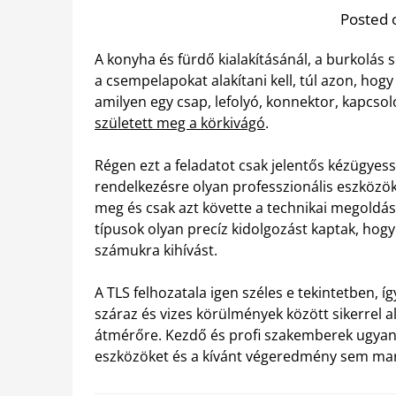
Posted 
A konyha és fürdő kialakításánál, a burkolás 
a csempelapokat alakítani kell, túl azon, hog
amilyen egy csap, lefolyó, konnektor, kapcsoló
született meg a körkivágó
.
Régen ezt a feladatot csak jelentős kézügyes
rendelkezésre olyan professzionális eszközök
meg és csak azt követte a technikai megoldá
típusok olyan precíz kidolgozást kaptak, ho
számukra kihívást.
A TLS felhozatala igen széles e tekintetben, íg
száraz és vizes körülmények között sikerrel a
átmérőre. Kezdő és profi szakemberek ugyano
eszközöket és a kívánt végeredmény sem mar