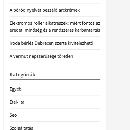
A bőröd nyelvét beszélő arckrémek
Elektromos roller alkatrészek: miért fontos az
eredeti minőség és a rendszeres karbantartás
Iroda bérlés Debrecen szerte kivitelezhető
A vermut népszerűsége töretlen
Kategóriák
Egyéb
Étel- Ital
Seo
Szolgáltatás