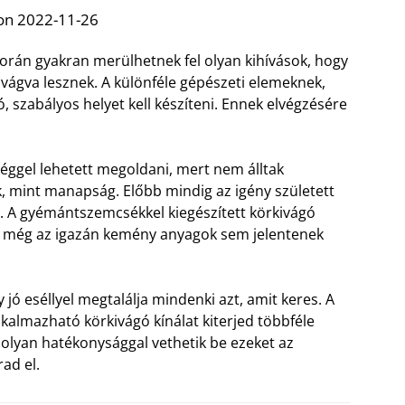
on 2022-11-26
során gyakran merülhetnek fel olyan kihívások, hogy
y vágva lesznek. A különféle gépészeti elemeknek,
, szabályos helyet kell készíteni. Ennek elvégzésére
séggel lehetett megoldani, mert nem álltak
, mint manapság. Előbb mindig az igény született
s. A gyémántszemcsékkel kiegészített körkivágó
gy még az igazán kemény anyagok sem jelentenek
y jó eséllyel megtalálja mindenki azt, amit keres. A
lkalmazható körkivágó kínálat kiterjed többféle
lyan hatékonysággal vethetik be ezeket az
ad el.