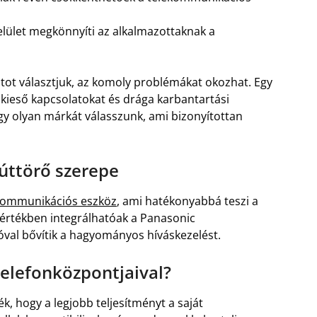
felület megkönnyíti az alkalmazottaknak a
ot választjuk, az komoly problémákat okozhat. Egy
kieső kapcsolatokat és drága karbantartási
gy olyan márkát válasszunk, ami bizonyítottan
úttörő szerepe
 kommunikációs eszköz
, ami hatékonyabbá teszi a
 mértékben integrálhatóak a Panasonic
óval bővítik a hagyományos híváskezelést.
elefonközpontjaival?
, hogy a legjobb teljesítményt a saját