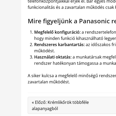
telefonközpontjaikkal érjék el. Bár egyes mod
funkcionalitás és a zavartalan működés csak 
Mire figyeljünk a Panasonic 
Megfelelő konfiguráció:
a rendszertelefon
hogy minden funkció kihasználható legye
Rendszeres karbantartás:
az időszakos fri
működést.
Használati oktatás:
a munkatársak megfele
rendszer hatékonyan támogassa a munka
A siker kulcsa a megfelelő minőségű rendszer k
zavartalan működést.
« Előző: Krémlikőrök többféle
alapanyagból