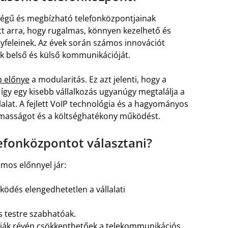
ségű és megbízható telefonközpontjainak
ett arra, hogy rugalmas, könnyen kezelhető és
yfeleinek. Az évek során számos innovációt
ok belső és külső kommunikációját.
b előnye
a modularitás. Ez azt jelenti, hogy a
így egy kisebb vállalkozás ugyanúgy megtalálja a
alat. A fejlett VoIP technológia és a hagyományos
lmasságot és a költséghatékony működést.
efonközpontot választani?
mos előnnyel jár:
ködés elengedhetetlen a vállalati
 testre szabhatóak.
ák révén csökkenthetőek a telekommunikációs