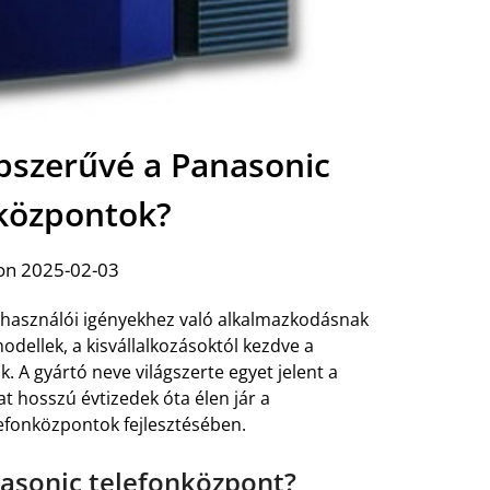
pszerűvé a Panasonic
központok?
on 2025-02-03
elhasználói igényekhez való alkalmazkodásnak
dellek, a kisvállalkozásoktól kezdve a
. A gyártó neve világszerte egyet jelent a
at hosszú évtizedek óta élen jár a
efonközpontok fejlesztésében.
nasonic telefonközpont?