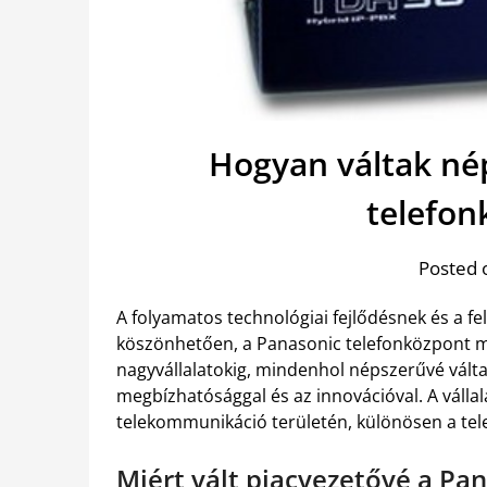
Hogyan váltak né
telefon
Posted 
A folyamatos technológiai fejlődésnek és a f
köszönhetően, a Panasonic telefonközpont mo
nagyvállalatokig, mindenhol népszerűvé váltak
megbízhatósággal és az innovációval. A vállal
telekommunikáció területén, különösen a tel
Miért vált piacvezetővé a Pa