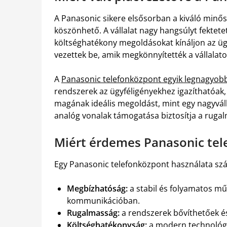
A Panasonic sikere elsősorban a kiváló minő
köszönhető. A vállalat nagy hangsúlyt fektet
költséghatékony megoldásokat kínáljon az üg
vezettek be, amik megkönnyítették a vállalat
A
Panasonic telefonközpont egyik legnagyob
rendszerek az ügyféligényekhez igazíthatóak, 
magának ideális megoldást, mint egy nagyváll
analóg vonalak támogatása biztosítja a ruga
Miért érdemes Panasonic tel
Egy Panasonic telefonközpont használata szá
Megbízhatóság:
a stabil és folyamatos mű
kommunikációban.
Rugalmasság:
a rendszerek bővíthetőek és
Költséghatékonyság:
a modern technológi