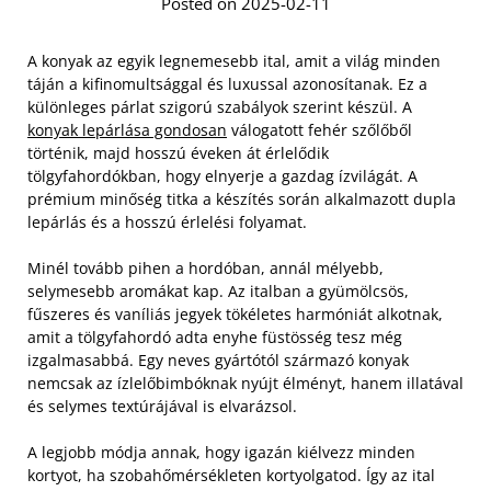
Posted on 2025-02-11
A konyak az egyik legnemesebb ital, amit a világ minden
táján a kifinomultsággal és luxussal azonosítanak. Ez a
különleges párlat szigorú szabályok szerint készül. A
konyak lepárlása gondosan
válogatott fehér szőlőből
történik, majd hosszú éveken át érlelődik
tölgyfahordókban, hogy elnyerje a gazdag ízvilágát. A
prémium minőség titka a készítés során alkalmazott dupla
lepárlás és a hosszú érlelési folyamat.
Minél tovább pihen a hordóban, annál mélyebb,
selymesebb aromákat kap. Az italban a gyümölcsös,
fűszeres és vaníliás jegyek tökéletes harmóniát alkotnak,
amit a tölgyfahordó adta enyhe füstösség tesz még
izgalmasabbá. Egy neves gyártótól származó konyak
nemcsak az ízlelőbimbóknak nyújt élményt, hanem illatával
és selymes textúrájával is elvarázsol.
A legjobb módja annak, hogy igazán kiélvezz minden
kortyot, ha szobahőmérsékleten kortyolgatod. Így az ital