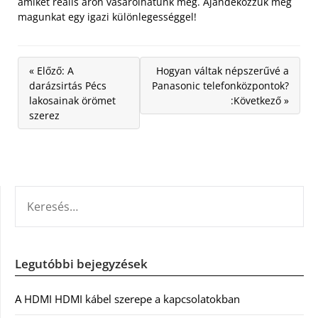
amiket reális áron vásárolhatunk meg. Ajándékozzuk meg
magunkat egy igazi különlegességgel!
« Előző: A
Hogyan váltak népszerűvé a
darázsirtás Pécs
Panasonic telefonközpontok?
lakosainak örömet
:Következő »
szerez
KERESÉS:
Legutóbbi bejegyzések
A HDMI HDMI kábel szerepe a kapcsolatokban