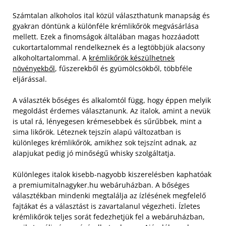
Számtalan alkoholos ital közül választhatunk manapság és
gyakran döntünk a különféle krémlikőrök megvásárlása
mellett. Ezek a finomságok általában magas hozzáadott
cukortartalommal rendelkeznek és a legtöbbjük alacsony
alkoholtartalommal. A
krémlikőrök készülhetnek
növényekből
, fűszerekből és gyümölcsökből, többféle
eljárással.
A választék bőséges és alkalomtól függ, hogy éppen melyik
megoldást érdemes választanunk. Az italok, amint a nevük
is utal rá, lényegesen krémesebbek és sűrűbbek, mint a
sima likőrök. Léteznek tejszín alapú változatban is
különleges krémlikőrök, amikhez sok tejszínt adnak, az
alapjukat pedig jó minőségű whisky szolgáltatja.
Különleges italok kisebb-nagyobb kiszerelésben kaphatóak
a premiumitalnagyker.hu webáruházban. A bőséges
választékban mindenki megtalálja az ízlésének megfelelő
fajtákat és a választást is zavartalanul végezheti. Ízletes
krémlikőrök teljes sorát fedezhetjük fel a webáruházban,