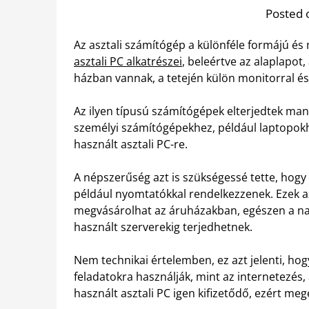
Posted 
Az asztali számítógép a különféle formájú és
asztali PC alkatrészei
, beleértve az alaplapot
házban vannak, a tetején külön monitorral és b
Az ilyen típusú számítógépek elterjedtek man
személyi számítógépekhez, például laptopokh
használt asztali PC-re.
A népszerűség azt is szükségessé tette, hogy 
például nyomtatókkal rendelkezzenek. Ezek a
megvásárolhat az áruházakban, egészen a nag
használt szerverekig terjedhetnek.
Nem technikai értelemben, ez azt jelenti, ho
feladatokra használják, mint az internetezés
használt asztali PC igen kifizetődő, ezért me