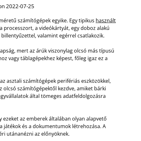
on 2022-07-25
 méretű számítógépek egyike. Egy tipikus
használt
, a processzort, a videókártyát, egy doboz alakú
illentyűzettel, valamint egérrel csatlakozik.
apság, mert az árúk viszonylag olcsó más típusú
oz vagy táblagépekhez képest, főleg igaz ez a
az asztali számítógépek perifériás eszközökkel,
z olcsó számítógépektől kezdve, amiket bárki
yvállalatok által tömeges adatfeldolgozásra
gy ezeket az emberek általában olyan alapvető
, a játékok és a dokumentumok létrehozása. A
géri utánanézni az előnyöknek.