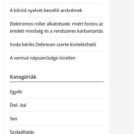
A bőröd nyelvét beszélő arckrémek
Elektromos roller alkatrészek: miért fontos az
eredeti minőség és a rendszeres karbantartás
Iroda bérlés Debrecen szerte kivitelezhető
A vermut népszerűsége töretlen
Kategóriák
Egyéb
Étel- Ital
Seo
Szolgáltatás