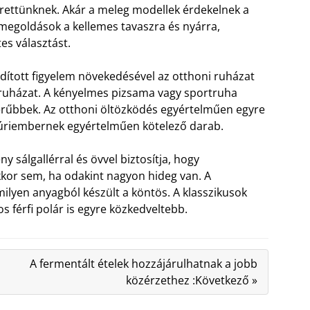
rettünknek. Akár a meleg modellek érdekelnek a
 megoldások a kellemes tavaszra és nyárra,
es választást.
dított figyelem növekedésével az otthoni ruházat
őruházat.
A kényelmes pizsama vagy sportruha
zerűbbek. Az otthoni öltözködés egyértelműen egyre
 úriembernek egyértelműen kötelező darab.
y sálgallérral és övvel biztosítja, hogy
kor sem, ha odakint nagyon hideg van. A
milyen anyagból készült a köntös. A klasszikusok
os férfi polár is egyre közkedveltebb.
A fermentált ételek hozzájárulhatnak a jobb
közérzethez :Következő »