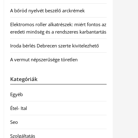
A bőröd nyelvét beszélő arckrémek
Elektromos roller alkatrészek: miért fontos az
eredeti minőség és a rendszeres karbantartás
Iroda bérlés Debrecen szerte kivitelezhető
A vermut népszerűsége töretlen
Kategóriák
Egyéb
Étel- Ital
Seo
Szolgáltatás