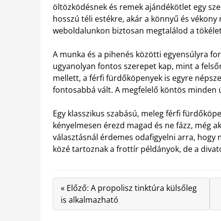
öltözködésnek és remek ajándékötlet egy sze
hosszú téli estékre, akár a könnyű és vékony
weboldalunkon biztosan megtalálod a tökélet
A munka és a pihenés közötti egyensúlyra for
ugyanolyan fontos szerepet kap, mint a fels
mellett, a férfi fürdőköpenyek is egyre néps
fontosabbá vált. A megfelelő köntös minden
Egy klasszikus szabású, meleg férfi fürdőköpen
kényelmesen érezd magad és ne fázz, még ak
választásnál érdemes odafigyelni arra, hogy 
közé tartoznak a frottír példányok, de a divat
« Előző: A propolisz tinktúra külsőleg
is alkalmazható