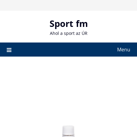
Skip
to
content
Sport fm
Ahol a sport az ÚR
Menu