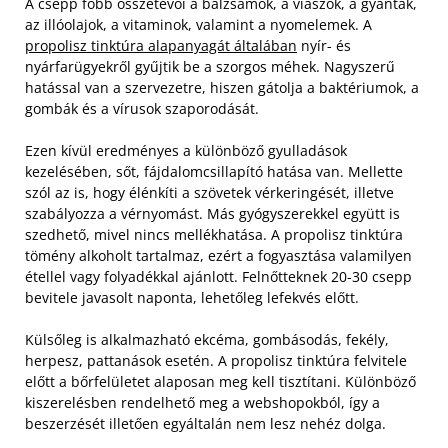
A csepp főbb összetevői a balzsamok, a viaszok, a gyanták,
az illóolajok, a vitaminok, valamint a nyomelemek. A
propolisz tinktúra alapanyagát általában
nyír- és
nyárfarügyekről gyűjtik be a szorgos méhek. Nagyszerű
hatással van a szervezetre, hiszen gátolja a baktériumok, a
gombák és a vírusok szaporodását.
Ezen kívül eredményes a különböző gyulladások
kezelésében, sőt, fájdalomcsillapító hatása van. Mellette
szól az is, hogy élénkíti a szövetek vérkeringését, illetve
szabályozza a vérnyomást.
Más gyógyszerekkel együtt is
szedhető, mivel nincs mellékhatása. A propolisz tinktúra
tömény alkoholt tartalmaz, ezért a fogyasztása valamilyen
étellel vagy folyadékkal ajánlott. Felnőtteknek 20-30 csepp
bevitele javasolt naponta, lehetőleg lefekvés előtt.
Külsőleg is alkalmazható ekcéma, gombásodás, fekély,
herpesz, pattanások esetén. A propolisz tinktúra felvitele
előtt a bőrfelületet alaposan meg kell tisztítani. Különböző
kiszerelésben rendelhető meg a webshopokból, így a
beszerzését illetően egyáltalán nem lesz nehéz dolga.