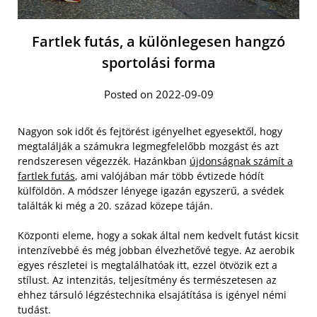
Fartlek futás, a különlegesen hangzó
sportolási forma
Posted on 2022-09-09
Nagyon sok időt és fejtörést igényelhet egyesektől, hogy
megtalálják a számukra legmegfelelőbb mozgást és azt
rendszeresen végezzék. Hazánkban
újdonságnak számít a
fartlek futás
, ami valójában már több évtizede hódít
külföldön. A módszer lényege igazán egyszerű, a svédek
találták ki még a 20. század közepe táján.
Központi eleme, hogy a sokak által nem kedvelt futást kicsit
intenzívebbé és még jobban élvezhetővé tegye. Az aerobik
egyes részletei is megtalálhatóak itt, ezzel ötvözik ezt a
stílust. Az intenzitás, teljesítmény és természetesen az
ehhez társuló légzéstechnika elsajátítása is igényel némi
tudást.