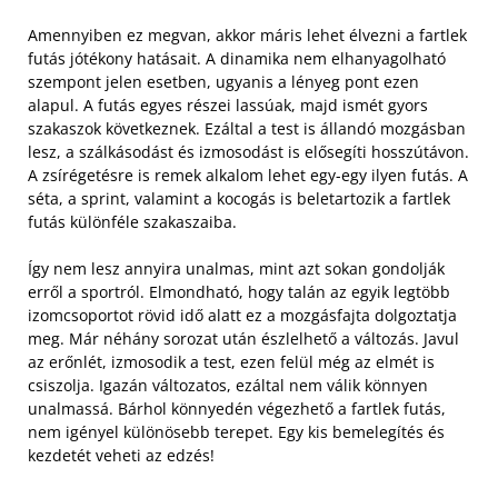
Amennyiben ez megvan, akkor máris lehet élvezni a fartlek
futás jótékony hatásait. A dinamika nem elhanyagolható
szempont jelen esetben, ugyanis a lényeg pont ezen
alapul. A futás egyes részei lassúak, majd ismét gyors
szakaszok következnek. Ezáltal a test is állandó mozgásban
lesz, a szálkásodást és izmosodást is elősegíti hosszútávon.
A zsírégetésre is remek alkalom lehet egy-egy ilyen futás. A
séta, a sprint, valamint a kocogás is beletartozik a fartlek
futás különféle szakaszaiba.
Így nem lesz annyira unalmas, mint azt sokan gondolják
erről a sportról. Elmondható, hogy talán az egyik legtöbb
izomcsoportot rövid idő alatt ez a mozgásfajta dolgoztatja
meg. Már néhány sorozat után észlelhető a változás. Javul
az erőnlét, izmosodik a test, ezen felül még az elmét is
csiszolja. Igazán változatos, ezáltal nem válik könnyen
unalmassá. Bárhol könnyedén végezhető a fartlek futás,
nem igényel különösebb terepet. Egy kis bemelegítés és
kezdetét veheti az edzés!