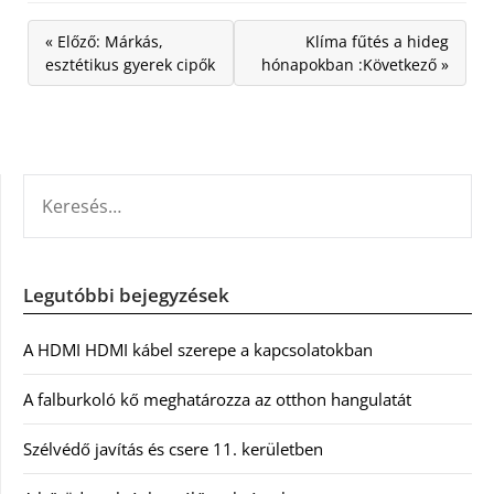
« Előző: Márkás,
Klíma fűtés a hideg
esztétikus gyerek cipők
hónapokban :Következő »
KERESÉS:
Legutóbbi bejegyzések
A HDMI HDMI kábel szerepe a kapcsolatokban
A falburkoló kő meghatározza az otthon hangulatát
Szélvédő javítás és csere 11. kerületben