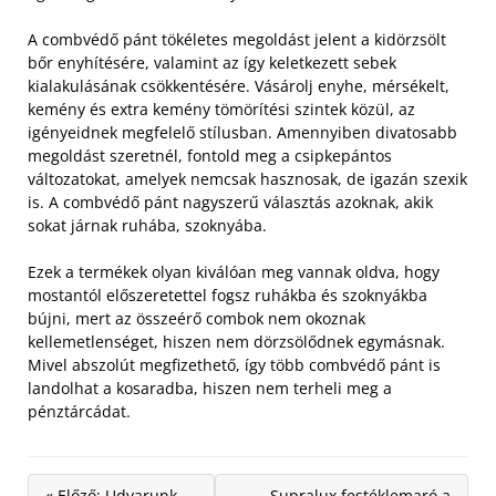
A combvédő pánt tökéletes megoldást jelent a kidörzsölt
bőr enyhítésére, valamint az így keletkezett sebek
kialakulásának csökkentésére. Vásárolj enyhe, mérsékelt,
kemény és extra kemény tömörítési szintek közül, az
igényeidnek megfelelő stílusban.
Amennyiben divatosabb
megoldást szeretnél, fontold meg a csipkepántos
változatokat, amelyek nemcsak hasznosak, de igazán szexik
is. A combvédő pánt nagyszerű választás azoknak, akik
sokat járnak ruhába, szoknyába.
Ezek a termékek olyan kiválóan meg vannak oldva, hogy
mostantól előszeretettel fogsz ruhákba és szoknyákba
bújni, mert az összeérő combok nem okoznak
kellemetlenséget, hiszen nem dörzsölődnek egymásnak.
Mivel abszolút megfizethető, így több combvédő pánt is
landolhat a kosaradba, hiszen nem terheli meg a
pénztárcádat.
« Előző: Udvarunk
Supralux festéklemaró a