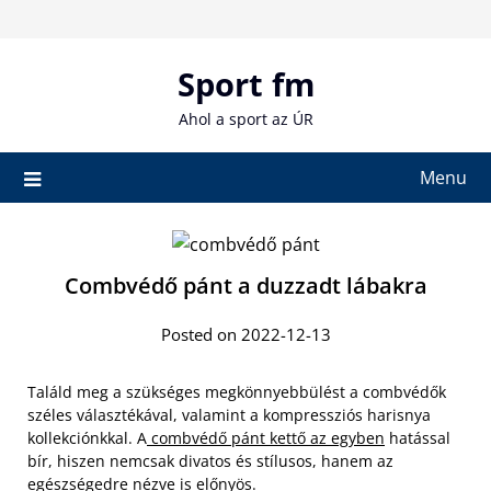
Skip
to
content
Sport fm
Ahol a sport az ÚR
Menu
Combvédő pánt a duzzadt lábakra
Posted on 2022-12-13
Találd meg a szükséges megkönnyebbülést a combvédők
széles választékával, valamint a kompressziós harisnya
kollekciónkkal. A
combvédő pánt kettő az egyben
hatással
bír, hiszen nemcsak divatos és stílusos, hanem az
egészségedre nézve is előnyös.