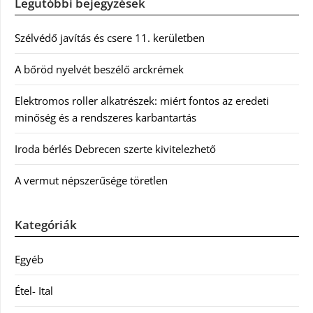
Legutóbbi bejegyzések
Szélvédő javítás és csere 11. kerületben
A bőröd nyelvét beszélő arckrémek
Elektromos roller alkatrészek: miért fontos az eredeti
minőség és a rendszeres karbantartás
Iroda bérlés Debrecen szerte kivitelezhető
A vermut népszerűsége töretlen
Kategóriák
Egyéb
Étel- Ital