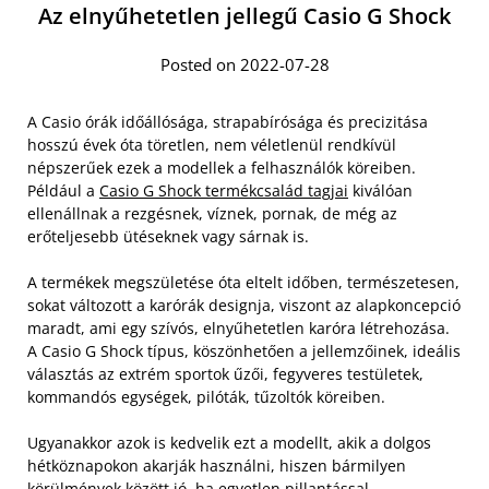
Az elnyűhetetlen jellegű Casio G Shock
Posted on 2022-07-28
A Casio órák időállósága, strapabírósága és precizitása
hosszú évek óta töretlen, nem véletlenül rendkívül
népszerűek ezek a modellek a felhasználók köreiben.
Például a
Casio G Shock termékcsalád tagjai
kiválóan
ellenállnak a rezgésnek, víznek, pornak, de még az
erőteljesebb ütéseknek vagy sárnak is.
A termékek megszületése óta eltelt időben, természetesen,
sokat változott a karórák designja, viszont az alapkoncepció
maradt, ami egy szívós, elnyűhetetlen karóra létrehozása.
A Casio G Shock típus, köszönhetően a jellemzőinek, ideális
választás az extrém sportok űzői, fegyveres testületek,
kommandós egységek, pilóták, tűzoltók köreiben.
Ugyanakkor azok is kedvelik ezt a modellt, akik a dolgos
hétköznapokon akarják használni, hiszen bármilyen
körülmények között jó, ha egyetlen pillantással