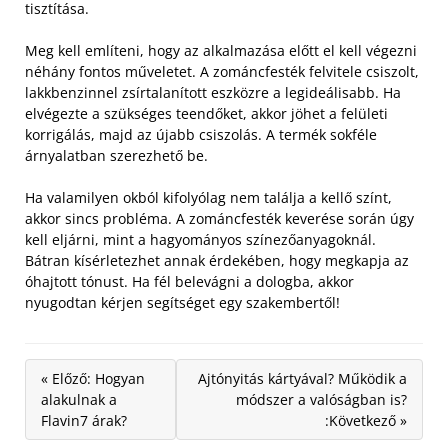
tisztítása.
Meg kell említeni, hogy az alkalmazása előtt el kell végezni
néhány fontos műveletet. A zománcfesték felvitele csiszolt,
lakkbenzinnel zsírtalanított eszközre a legideálisabb. Ha
elvégezte a szükséges teendőket, akkor jöhet a felületi
korrigálás, majd az újabb csiszolás. A termék sokféle
árnyalatban szerezhető be.
Ha valamilyen okból kifolyólag nem találja a kellő színt,
akkor sincs probléma. A zománcfesték keverése során úgy
kell eljárni, mint a hagyományos színezőanyagoknál.
Bátran kísérletezhet annak érdekében, hogy megkapja az
óhajtott tónust. Ha fél belevágni a dologba, akkor
nyugodtan kérjen segítséget egy szakembertől!
« Előző: Hogyan
Ajtónyitás kártyával? Működik a
alakulnak a
módszer a valóságban is?
Flavin7 árak?
:Következő »