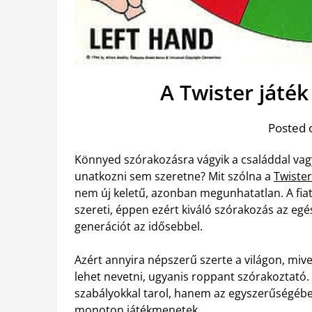
A Twister játék
Posted 
Könnyed szórakozásra vágyik a családdal vag
unatkozni sem szeretne? Mit szólna a
Twister
nem új keletű, azonban megunhatatlan. A fia
szereti, éppen ezért kiváló szórakozás az egé
generációt az idősebbel.
Azért annyira népszerű szerte a világon, mive
lehet nevetni, ugyanis roppant szórakoztató.
szabályokkal tarol, hanem az egyszerűségéb
monoton játékmenetek.