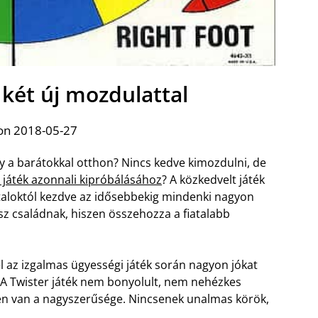
 két új mozdulattal
on 2018-05-27
y a barátokkal otthon? Nincs kedve kimozdulni, de
 játék azonnali kipróbálásához
? A közkedvelt játék
taloktól kezdve az idősebbekig mindenki nagyon
sz családnak, hiszen összehozza a fiatalabb
l az izgalmas ügyességi játék során nagyon jókat
 A Twister játék nem bonyolult, nem nehézkes
en van a nagyszerűsége. Nincsenek unalmas körök,