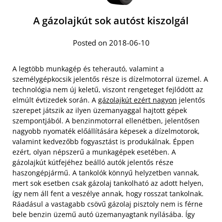
A gázolajkút sok autóst kiszolgál
Posted on 2018-06-10
A legtöbb munkagép és teherautó, valamint a
személygépkocsik jelentős része is dízelmotorral üzemel. A
technológia nem új keletű, viszont rengeteget fejlődött az
elmúlt évtizedek során. A
gázolajkút ezért nagyon
jelentős
szerepet játszik az ilyen üzemanyaggal hajtott gépek
szempontjából. A benzinmotorral ellenétben, jelentősen
nagyobb nyomaték előállítására képesek a dízelmotorok,
valamint kedvezőbb fogyasztást is produkálnak. Éppen
ezért, olyan népszerű a munkagépek esetében. A
gázolajkút kútfejéhez beálló autók jelentős része
haszongépjármű. A tankolók könnyű helyzetben vannak,
mert sok esetben csak gázolaj tankolható az adott helyen,
így nem áll fent a veszélye annak, hogy rosszat tankolnak.
Ráadásul a vastagabb csövű gázolaj pisztoly nem is férne
bele benzin üzemű autó üzemanyagtank nyílásába. Így