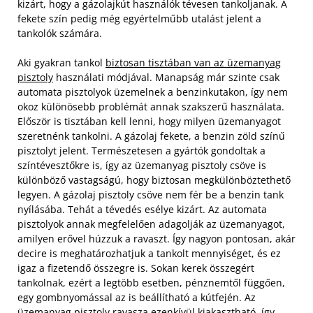
kizárt, hogy a gázolajkút használók tévesen tankoljanak. A
fekete szín pedig még egyértelműbb utalást jelent a
tankolók számára.
Aki gyakran tankol
biztosan tisztában van az üzemanyag
pisztoly
használati módjával. Manapság már szinte csak
automata pisztolyok üzemelnek a benzinkutakon, így nem
okoz különösebb problémát annak szakszerű használata.
Először is tisztában kell lenni, hogy milyen üzemanyagot
szeretnénk tankolni. A gázolaj fekete, a benzin zöld színű
pisztolyt jelent. Természetesen a gyártók gondoltak a
színtévesztőkre is, így az üzemanyag pisztoly csöve is
különböző vastagságú, hogy biztosan megkülönböztethető
legyen. A gázolaj pisztoly csöve nem fér be a benzin tank
nyílásába. Tehát a tévedés esélye kizárt. Az automata
pisztolyok annak megfelelően adagolják az üzemanyagot,
amilyen erővel húzzuk a ravaszt. Így nagyon pontosan, akár
decire is meghatározhatjuk a tankolt mennyiséget, és ez
igaz a fizetendő összegre is. Sokan kerek összegért
tankolnak, ezért a legtöbb esetben, pénznemtől függően,
egy gombnyomással az is beállítható a kútfején. Az
üzemanyag pisztoly ravasza ezenkívül kiakasztható, így