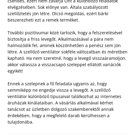
csendes, ezért nem zavarja Önt a különböző feladatok
elvégzésében. Sok előnye van. Általa szabályozott
szellőztetés jön létre. Olcsó megoldás, ezért bárki
beszerezheti ezt a remek terméket.
További pozitívumai közé tartozik, hogy a felszerelésével
biztosítja a friss levegőt. Alkalmazásával a pára nem
halmozódik fel, aminek köszönhetően a penész sem jön
létre. A szellőző ventilátor sokféle változatban és méretben
kapható. Ha nem szeretné, hogy a levegő visszaáramoljon,
akkor válassza a visszacsapó szeleppel ellátott variációk
egyikét!
Ennek a szelepnek a fő feladata ugyanis az, hogy
semmiképp ne engedje vissza a levegőt. A szellőző
ventilátor különböző típusaival találkozhat az internetes
áruházak kínálataiban. A vásárlás alkalmával kérhet
tanácsot az üzletben dolgozó szakemberektől annak
érdekében, hogy a megfelelő darab kerülhessen a
tulajdonába.