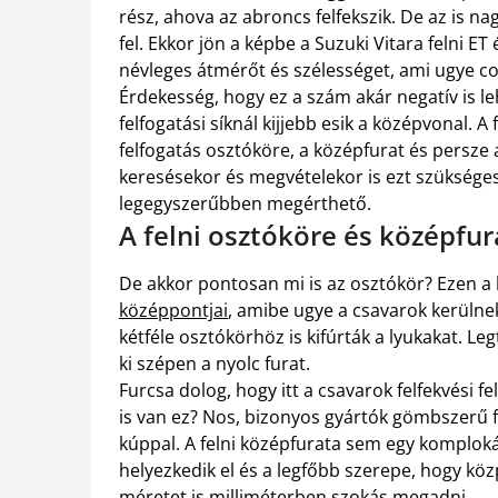
rész, ahova az abroncs felfekszik. De az is n
fel. Ekkor jön a képbe a Suzuki Vitara felni E
névleges átmérőt és szélességet, ami ugye c
Érdekesség, hogy ez a szám akár negatív is le
felfogatási síknál kijjebb esik a középvonal
felfogatás osztóköre, a középfurat és persze a
keresésekor és megvételekor is ezt szüksége
legegyszerűbben megérthető.
A felni osztóköre és középfur
De akkor pontosan mi is az osztókör? Ezen a
középpontjai
, amibe ugye a csavarok kerülne
kétféle osztókörhöz is kifúrták a lyukakat. L
ki szépen a nyolc furat.
Furcsa dolog, hogy itt a csavarok felfekvési 
is van ez? Nos, bizonyos gyártók gömbszerű fe
kúppal. A felni középfurata sem egy komplok
helyezkedik el és a legfőbb szerepe, hogy köz
méretet is milliméterben szokás megadni.