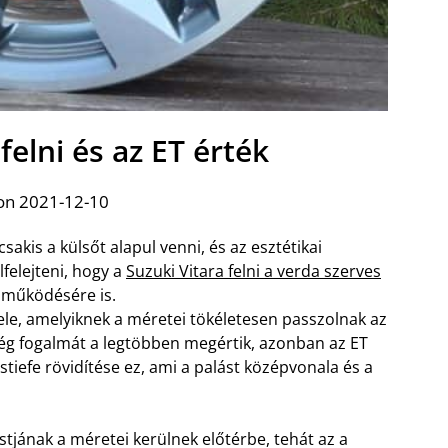
felni és az ET érték
on 2021-12-10
kis a külsőt alapul venni, és az esztétikai
felejteni, hogy a
Suzuki Vitara felni a verda szerves
, működésére is.
ele, amelyiknek a méretei tökéletesen passzolnak az
ség fogalmát a legtöbben megértik, azonban az ET
iefe rövidítése ez, ami a palást középvonala és a
stjának a méretei kerülnek előtérbe, tehát az a