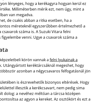
agyon lényeges, hogy a kerékagyra hogyan kerül ez
T értéke. Milliméterben mérik ezt, nem úgy, mint a
olban van megadva.
het, de csakis abban a ritka esetben, ha a
. A fontos méreteknél egyszerűbben értelmezhető a
 csavarok száma is. A Suzuki Vitara felni
s figyelembe venni. Ugye a csavarok száma a
ata
 képzeletbeli körön vannak a
felni lyukainak a
k. Utángyártott keréktárcsáknál megeshet, hogy
egtöbbször azonban a négycsavaros felfogatásnál jön
felületében is észrevehetők bizonyos eltérések. Hogy
lülettel illesztik a kerékcsavart, nem pedig sima
ált dolog: a nevéhez méltóan a tárcsa középen
pontosítsa az agyon a kereket. Az osztókört és ezt a