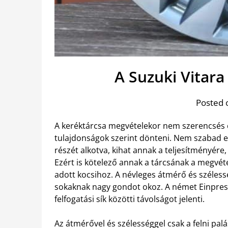
A Suzuki Vitara 
Posted 
A keréktárcsa megvételekor nem szerencsés csa
tulajdonságok szerint dönteni. Nem szabad el
részét alkotva, kihat annak a teljesítményére
Ezért is kötelező annak a tárcsának a megvét
adott kocsihoz. A névleges átmérő és széles
sokaknak nagy gondot okoz. A német Einpresst
felfogatási sík közötti távolságot jelenti.
Az átmérővel és szélességgel csak a felni palá