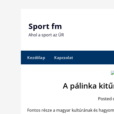
Skip
to
content
Sport fm
Ahol a sport az ÚR
Kezdőlap
Kapcsolat
A pálinka kit
Posted 
Fontos része a magyar kultúrának és hagyo