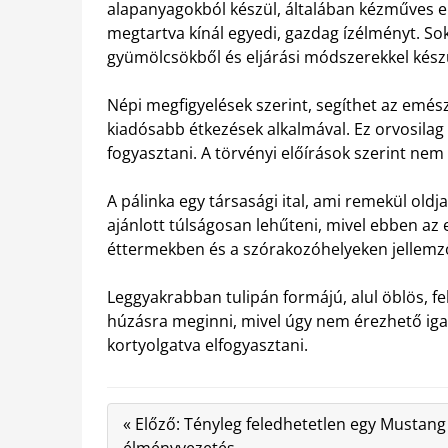
alapanyagokból készül, általában kézműves el
megtartva kínál egyedi, gazdag ízélményt. Sok
gyümölcsökből és eljárási módszerekkel kész
Népi megfigyelések szerint, segíthet az emész
kiadósabb étkezések alkalmával. Ez orvosilag 
fogyasztani. A törvényi előírások szerint ne
A pálinka egy társasági ital, ami remekül old
ajánlott túlságosan lehűteni, mivel ebben az es
éttermekben és a szórakozóhelyeken jellemzőe
Leggyakrabban tulipán formájú, alul öblös, f
húzásra meginni, mivel úgy nem érezhető iga
kortyolgatva elfogyasztani.
« Előző: Tényleg feledhetetlen egy Mustang