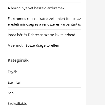
A bőröd nyelvét beszélő arckrémek
Elektromos roller alkatrészek: miért fontos az
eredeti minőség és a rendszeres karbantartás
Iroda bérlés Debrecen szerte kivitelezhető
A vermut népszerűsége töretlen
Kategóriák
Egyéb
Étel- Ital
Seo
Szolgáltatás