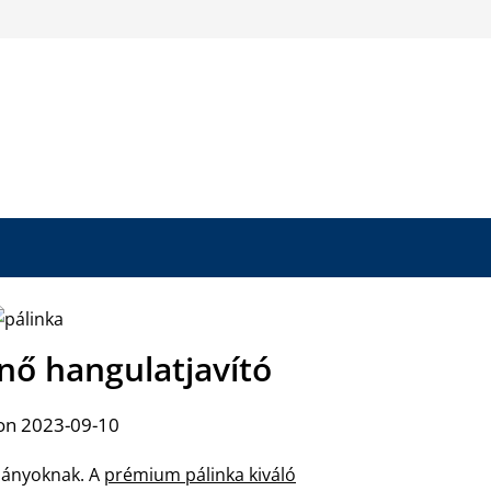
űnő hangulatjavító
on 2023-09-10
mányoknak. A
prémium pálinka kiváló