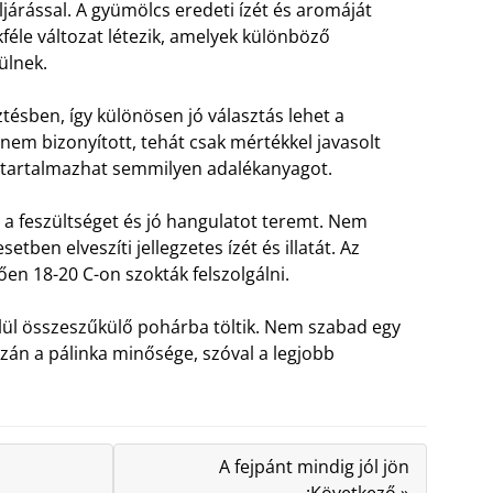
járással. A gyümölcs eredeti ízét és aromáját
féle változat létezik, amelyek különböző
ülnek.
tésben, így különösen jó választás lehet a
nem bizonyított, tehát csak mértékkel javasolt
m tartalmazhat semmilyen adalékanyagot.
ja a feszültséget és jó hangulatot teremt. Nem
etben elveszíti jellegzetes ízét és illatát. Az
n 18-20 C-on szokták felszolgálni.
elül összeszűkülő pohárba töltik. Nem szabad egy
zán a pálinka minősége, szóval a legjobb
A fejpánt mindig jól jön