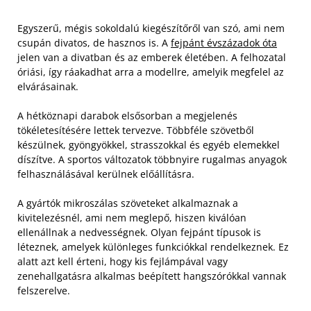
Egyszerű, mégis sokoldalú kiegészítőről van szó, ami nem
csupán divatos, de hasznos is. A
fejpánt évszázadok óta
jelen van a divatban és az emberek életében. A felhozatal
óriási, így ráakadhat arra a modellre, amelyik megfelel az
elvárásainak.
A hétköznapi darabok elsősorban a megjelenés
tökéletesítésére lettek tervezve. Többféle szövetből
készülnek, gyöngyökkel, strasszokkal és egyéb elemekkel
díszítve. A sportos változatok többnyire rugalmas anyagok
felhasználásával kerülnek előállításra.
A gyártók mikroszálas szöveteket alkalmaznak a
kivitelezésnél, ami nem meglepő, hiszen kiválóan
ellenállnak a nedvességnek. Olyan fejpánt típusok is
léteznek, amelyek különleges funkciókkal rendelkeznek. Ez
alatt azt kell érteni, hogy kis fejlámpával vagy
zenehallgatásra alkalmas beépített hangszórókkal vannak
felszerelve.