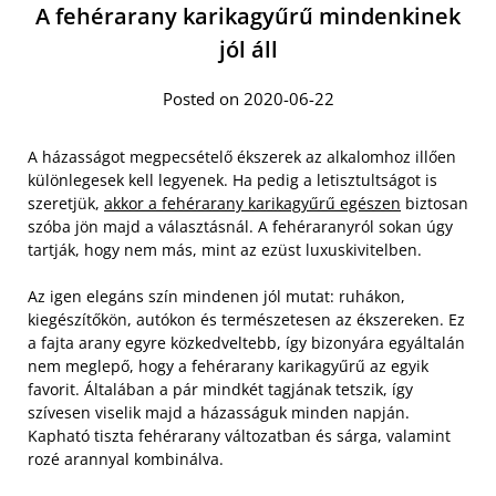
A fehérarany karikagyűrű mindenkinek
jól áll
Posted on 2020-06-22
A házasságot megpecsételő ékszerek az alkalomhoz illően
különlegesek kell legyenek. Ha pedig a letisztultságot is
szeretjük,
akkor a fehérarany karikagyűrű egészen
biztosan
szóba jön majd a választásnál. A fehéraranyról sokan úgy
tartják, hogy nem más, mint az ezüst luxuskivitelben.
Az igen elegáns szín mindenen jól mutat: ruhákon,
kiegészítőkön, autókon és természetesen az ékszereken. Ez
a fajta arany egyre közkedveltebb, így bizonyára egyáltalán
nem meglepő, hogy a fehérarany karikagyűrű az egyik
favorit. Általában a pár mindkét tagjának tetszik, így
szívesen viselik majd a házasságuk minden napján.
Kapható tiszta fehérarany változatban és sárga, valamint
rozé arannyal kombinálva.