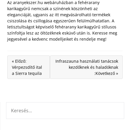
Az aranyekszer.hu webáruházban a fehérarany
karikagyűrű nemcsak a színének köszönheti az
eleganciáját, ugyanis az itt megvásárolható termékek
csiszolása és csillogása egyszerűen felülmúlhatatlan. A
letisztultságot képviselő fehérarany karikagyűrű stílusos
színfoltja lesz az öltözéknek esküvő után is. Keresse meg
jegyesével a kedvenc modelljeiket és rendelje meg!
« Előző:
Infraszauna használati tanácsok
Vérpezsdítő ital
kezdőknek és haladóknak
a Sierra tequila
:Következő »
KERESÉS: