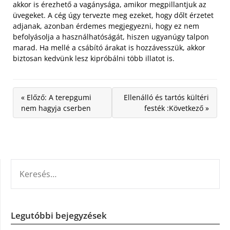
akkor is érezhető a vagánysága, amikor megpillantjuk az
üvegeket. A cég úgy tervezte meg ezeket, hogy dőlt érzetet
adjanak, azonban érdemes megjegyezni, hogy ez nem
befolyásolja a használhatóságát, hiszen ugyanúgy talpon
marad. Ha mellé a csábító árakat is hozzávesszük, akkor
biztosan kedvünk lesz kipróbálni több illatot is.
« Előző: A terepgumi
Ellenálló és tartós kültéri
nem hagyja cserben
festék :Következő »
KERESÉS:
Legutóbbi bejegyzések