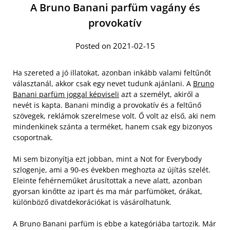
A Bruno Banani parfüm vagány és
provokatív
Posted on 2021-02-15
Ha szereted a jó illatokat, azonban inkább valami feltűnőt
választanál, akkor csak egy nevet tudunk ajánlani. A
Bruno
Banani parfüm joggal képviseli
azt a személyt, akiről a
nevét is kapta. Banani mindig a provokatív és a feltűnő
szövegek, reklámok szerelmese volt. Ő volt az első, aki nem
mindenkinek szánta a terméket, hanem csak egy bizonyos
csoportnak.
Mi sem bizonyítja ezt jobban, mint a Not for Everybody
szlogenje, ami a 90-es években meghozta az újítás szelét.
Eleinte fehérneműket árusítottak a neve alatt, azonban
gyorsan kinőtte az ipart és ma már parfümöket, órákat,
különböző divatdekorációkat is vásárolhatunk.
A Bruno Banani parfüm is ebbe a kategóriába tartozik. Már