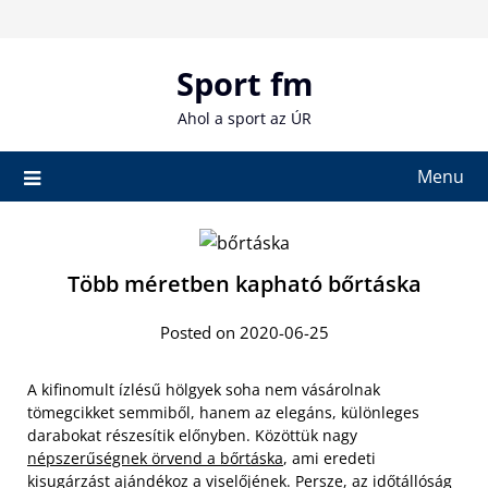
Skip
to
content
Sport fm
Ahol a sport az ÚR
Menu
Több méretben kapható bőrtáska
Posted on 2020-06-25
A kifinomult ízlésű hölgyek soha nem vásárolnak
tömegcikket semmiből, hanem az elegáns, különleges
darabokat részesítik előnyben. Közöttük nagy
népszerűségnek örvend a bőrtáska
, ami eredeti
kisugárzást ajándékoz a viselőjének. Persze, az időtállóság