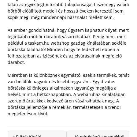
talán az egyik legfontosabb tulajdonsága, hiszen egy valódi
bőrből előállított modell és hosszú éveken keresztül sem
kopik meg, még mindennapi használat mellett sem.
Az ember gondolhatná, hogy úgysem kaphatunk ilyet, mert
leginkább műbőr darabok vásárolhatóak. Pedig nem, mert
például a taskam.hu webshop gazdag kínálatában sokféle
bőrtáska található! Minden hölgy felfedezheti ebben a
felhozatalban az ízlésének és az elvárásainak megfelelő
darabot.
Méretben is különböznek egymástól ezek a termékek, tehát
van belőlük nagyobb és kisebb egyaránt. Egy divatos
bőrtáska különleges alkalmakon ugyanúgy megállja a
helyét, mint a hétköznapokban. A webáruház kínálatában
szereplő árucikkek kedvező áron vásárolhatóak meg. A
bőrtáska jellemzője a remek ár, természetesen a trendi
megjelenésen kívül.
« Előző: Kiváló
Jó minőségű anyagokból