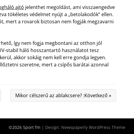
gháló ajtó
jelenthet megoldást, ami visszaengedve
zva tökéletes védelmet nyújt a „betolakodók” ellen.
ajtót, mert a rovarok biztosan nem fogják megzavarni
rhető, így nem fogja megbontani az otthon jól
UV-stabil háló hosszantartó használatot tesz
kerül, akkor sokáig nem kell erre gondja legyen.
llőztetni szeretne, mert a csípős barátai azonnal
Mikor célszerű az ablakcsere? :Következő »
©2026 Sport fm
| Design:
Newspaperly WordPress Theme