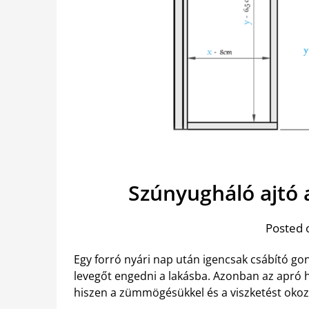
Szúnyugháló ajtó 
Posted 
Egy forró nyári nap után igencsak csábító gon
levegőt engedni a lakásba. Azonban az apró h
hiszen a zümmögésükkel és a viszketést okozó 