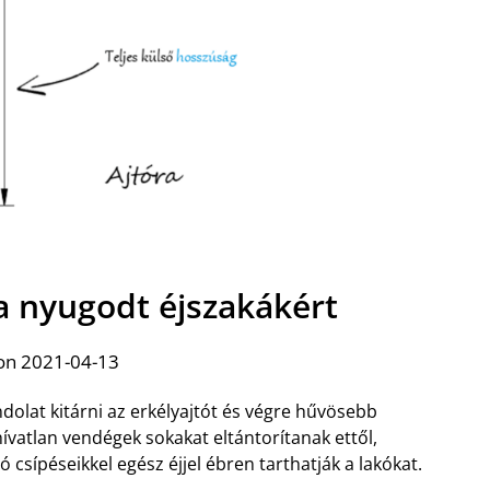
a nyugodt éjszakákért
on 2021-04-13
dolat kitárni az erkélyajtót és végre hűvösebb
ívatlan vendégek sokakat eltántorítanak ettől,
csípéseikkel egész éjjel ébren tarthatják a lakókat.