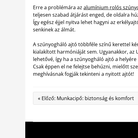
Erre a problémára az
alumínium rolós szúnyo
teljesen szabad átjárást enged, de oldalra hú
Így egész éjjel nyitva lehet hagyni az erkély
senkinek az álmát.
A szúnyogháló ajtó többféle színű kerettel ké
kialakított harmóniáját sem. Ugyanakkor, az 
lehetővé, így ha a szúnyogháló ajtó a helyére 
Csak éppen el ne felejtse behúzni, mielőtt sze
meghívásnak fogják tekinteni a nyitott ajtót!
« Előző: Munkacipő: biztonság és komfort