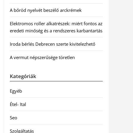
A bőröd nyelvét beszélő arckrémek
Elektromos roller alkatrészek: miért fontos az
eredeti minőség és a rendszeres karbantartás
Iroda bérlés Debrecen szerte kivitelezhető
A vermut népszerűsége töretlen
Kategóriák
Egyéb
Étel- Ital
Seo
Szolgáltatás