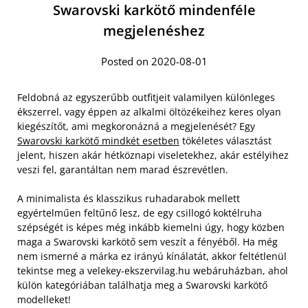
Swarovski karkötő mindenféle
megjelenéshez
Posted on 2020-08-01
Feldobná az egyszerűbb outfitjeit valamilyen különleges
ékszerrel, vagy éppen az alkalmi öltözékeihez keres olyan
kiegészítőt, ami megkoronázná a megjelenését? Egy
Swarovski karkötő mindkét esetben
tökéletes választást
jelent, hiszen akár hétköznapi viseletekhez, akár estélyihez
veszi fel, garantáltan nem marad észrevétlen.
A minimalista és klasszikus ruhadarabok mellett
egyértelműen feltűnő lesz, de egy csillogó koktélruha
szépségét is képes még inkább kiemelni úgy, hogy közben
maga a Swarovski karkötő sem veszít a fényéből. Ha még
nem ismerné a márka ez irányú kínálatát, akkor feltétlenül
tekintse meg a velekey-ekszervilag.hu webáruházban, ahol
külön kategóriában találhatja meg a Swarovski karkötő
modelleket!