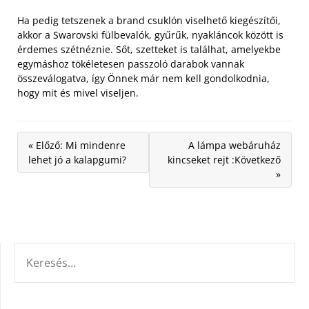
Ha pedig tetszenek a brand csuklón viselhető kiegészítői,
akkor a Swarovski fülbevalók, gyűrűk, nyakláncok között is
érdemes szétnéznie. Sőt, szetteket is találhat, amelyekbe
egymáshoz tökéletesen passzoló darabok vannak
összeválogatva, így Önnek már nem kell gondolkodnia,
hogy mit és mivel viseljen.
« Előző: Mi mindenre
A lámpa webáruház
lehet jó a kalapgumi?
kincseket rejt :Következő
»
KERESÉS: