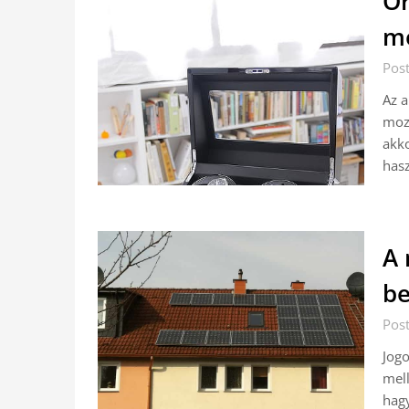
Ór
mo
Pos
Az a
mozg
akko
hasz
A 
be
Pos
Jogo
mell
hag