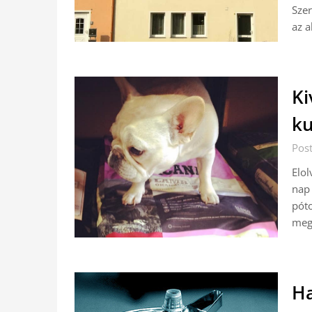
Szer
az a
Ki
ku
Pos
Elol
nap
póto
meg
Ha