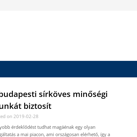
budapesti sírköves minőségi
nkát biztosít
ted on 2019-02-28
yobb érdeklődést tudhat magáénak egy olyan
gáltatás a mai piacon, ami országosan elérhető, így a