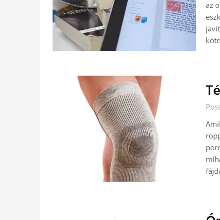
az o
eszk
javí
köte
Té
Pos
Amik
ropp
porc
mih
fáj