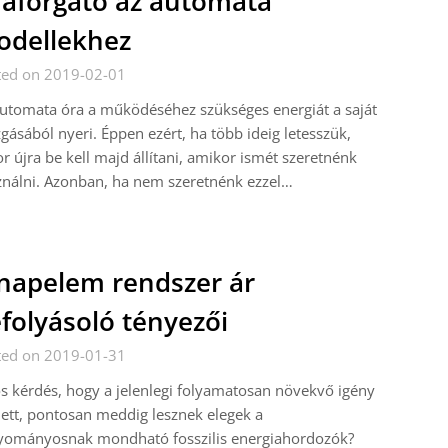
aforgató az automata
dellekhez
ted on 2019-02-01
utomata óra a működéséhez szükséges energiát a saját
ásából nyeri. Éppen ezért, ha több ideig letesszük,
r újra be kell majd állítani, amikor ismét szeretnénk
nálni. Azonban, ha nem szeretnénk ezzel…
napelem rendszer ár
folyásoló tényezői
ted on 2019-01-31
s kérdés, hogy a jelenlegi folyamatosan növekvő igény
ett, pontosan meddig lesznek elegek a
yományosnak mondható fosszilis energiahordozók?