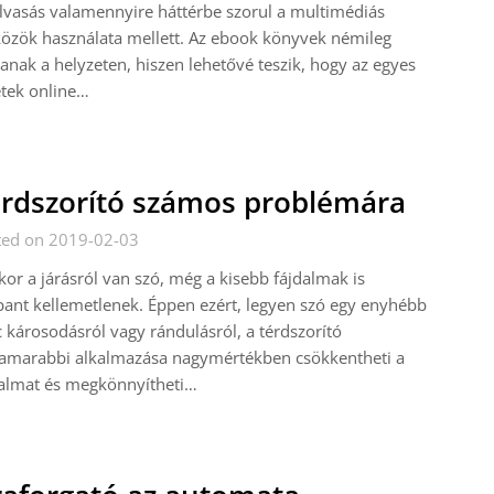
lvasás valamennyire háttérbe szorul a multimédiás
özök használata mellett. Az ebook könyvek némileg
tanak a helyzeten, hiszen lehetővé teszik, hogy az egyes
tek online…
rdszorító számos problémára
ted on 2019-02-03
or a járásról van szó, még a kisebb fájdalmak is
ant kellemetlenek. Éppen ezért, legyen szó egy enyhébb
 károsodásról vagy rándulásról, a térdszorító
amarabbi alkalmazása nagymértékben csökkentheti a
dalmat és megkönnyítheti…