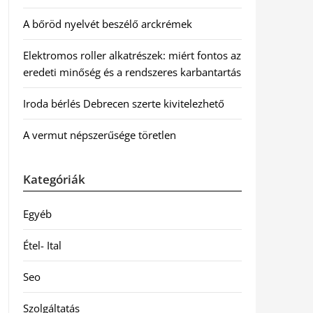
A bőröd nyelvét beszélő arckrémek
Elektromos roller alkatrészek: miért fontos az
eredeti minőség és a rendszeres karbantartás
Iroda bérlés Debrecen szerte kivitelezhető
A vermut népszerűsége töretlen
Kategóriák
Egyéb
Étel- Ital
Seo
Szolgáltatás