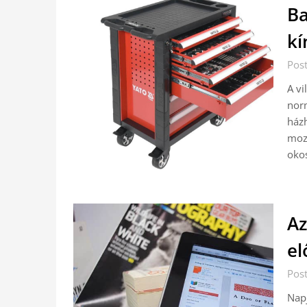
Ba
kí
Pos
A vi
norm
házh
mozd
oko
Az
el
Pos
Napj