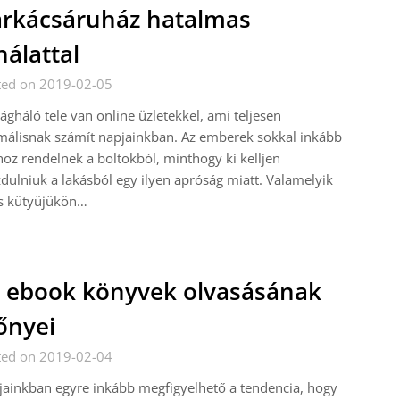
rkácsáruház hatalmas
nálattal
ted on 2019-02-05
lágháló tele van online üzletekkel, ami teljesen
álisnak számít napjainkban. Az emberek sokkal inkább
oz rendelnek a boltokból, minthogy ki kelljen
ulniuk a lakásból egy ilyen apróság miatt. Valamelyik
s kütyüjükön…
 ebook könyvek olvasásának
őnyei
ted on 2019-02-04
ainkban egyre inkább megfigyelhető a tendencia, hogy