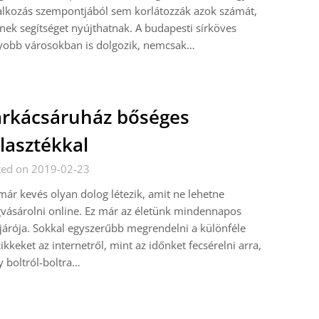
alkozás szempontjából sem korlátozzák azok számát,
nek segítséget nyújthatnak. A budapesti sírköves
yobb városokban is dolgozik, nemcsak…
rkácsáruház bőséges
lasztékkal
ted on 2019-02-23
ár kevés olyan dolog létezik, amit ne lehetne
ásárolni online. Ez már az életünk mindennapos
járója. Sokkal egyszerűbb megrendelni a különféle
ikkeket az internetről, mint az időnket fecsérelni arra,
 boltról-boltra…