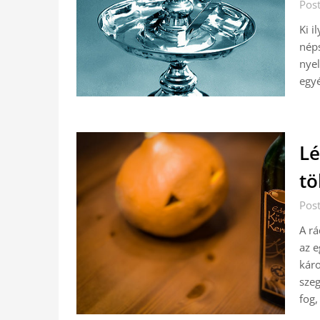
Pos
Ki i
néps
nyel
egyé
Lé
tö
Pos
A rá
az e
kár
szeg
fog,