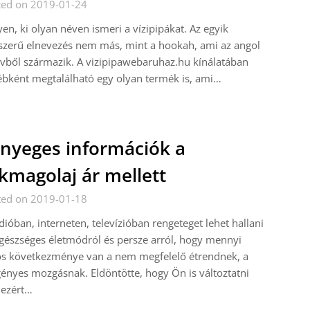
ted on 2019-01-24
lyen, ki olyan néven ismeri a vízipipákat. Az egyik
zerű elnevezés nem más, mint a hookah, ami az angol
vből származik. A vizipipawebaruhaz.hu kínálatában
bként megtalálható egy olyan termék is, ami…
nyeges információk a
kmagolaj ár mellett
ted on 2019-01-18
dióban, interneten, televízióban rengeteget lehet hallani
gészséges életmódról és persze arról, hogy mennyi
os következménye van a nem megfelelő étrendnek, a
ényes mozgásnak. Eldöntötte, hogy Ön is változtatni
 ezért…