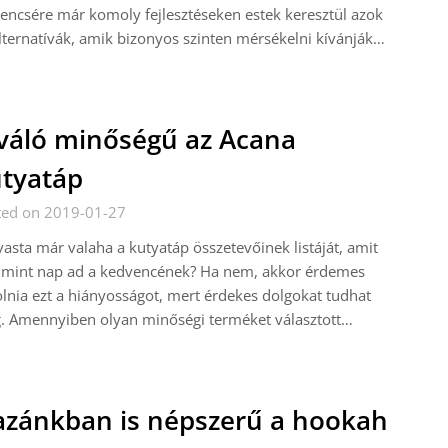
encsére már komoly fejlesztéseken estek keresztül azok
lternatívák, amik bizonyos szinten mérsékelni kívánják…
váló minőségű az Acana
tyatáp
ted on 2019-01-27
vasta már valaha a kutyatáp összetevőinek listáját, amit
 mint nap ad a kedvencének? Ha nem, akkor érdemes
lnia ezt a hiányosságot, mert érdekes dolgokat tudhat
. Amennyiben olyan minőségi terméket választott…
zánkban is népszerű a hookah