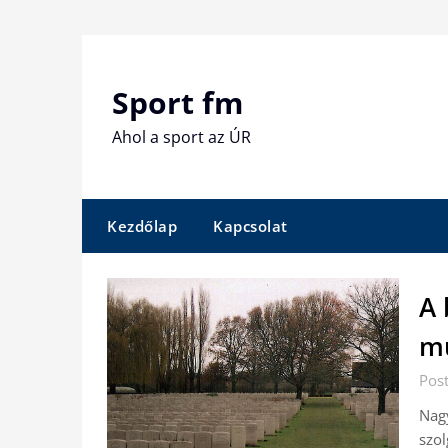
Skip
to
content
Sport fm
Ahol a sport az ÚR
Kezdőlap
Kapcsolat
A 
mu
Pos
Nag
szol