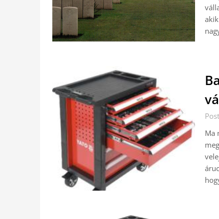
váll
akik
nag
Ba
vá
Pos
Ma m
megv
vele
áruc
hogy