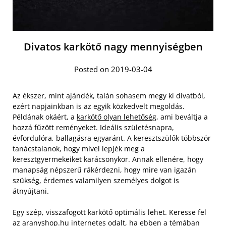
Divatos karkötő nagy mennyiségben
Posted on 2019-03-04
Az ékszer, mint ajándék, talán sohasem megy ki divatból,
ezért napjainkban is az egyik közkedvelt megoldás.
Példának okáért, a
karkötő olyan lehetőség
, ami beváltja a
hozzá fűzött reményeket. Ideális születésnapra,
évfordulóra, ballagásra egyaránt. A keresztszülők többször
tanácstalanok, hogy mivel lepjék meg a
keresztgyermekeiket karácsonykor. Annak ellenére, hogy
manapság népszerű rákérdezni, hogy mire van igazán
szükség, érdemes valamilyen személyes dolgot is
átnyújtani.
Egy szép, visszafogott karkötő optimális lehet. Keresse fel
az aranyshop.hu internetes odalt, ha ebben a témában