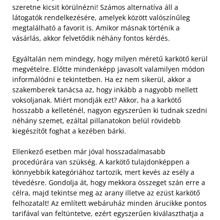
szeretne kicsit körülnézni! Számos alternatíva áll a
látogatók rendelkezésére, amelyek között valószínűleg
megtalálható a favorit is. Amikor másnak történik a
vásárlás, akkor felvetődik néhány fontos kérdés.
Egyáltalán nem mindegy, hogy milyen méretű karkötő kerül
megvételre. Előtte mindenképp javasolt valamilyen módon
informálódni e tekintetben. Ha ez nem sikerül, akkor a
szakemberek tanácsa az, hogy inkább a nagyobb mellett
voksoljanak. Miért mondják ezt? Akkor, ha a karkötő
hosszabb a kelleténél, nagyon egyszerűen ki tudnak szedni
néhány szemet, ezáltal pillanatokon belül rövidebb
kiegészítőt foghat a kezében bárki.
Ellenkező esetben már jóval hosszadalmasabb
procedúrára van szükség. A karkötő tulajdonképpen a
könnyebbik kategóriához tartozik, mert kevés az esély a
tévedésre. Gondolja át, hogy mekkora összeget szán erre a
célra, majd tekintse meg az arany illetve az ezüst karkötő
felhozatalt! Az említett webáruház minden árucikke pontos
tarifával van feltüntetve, ezért egyszerűen kiválaszthatja a