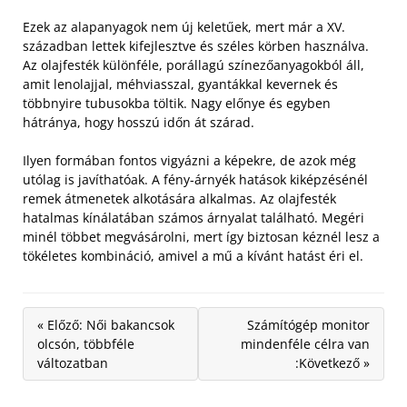
Ezek az alapanyagok nem új keletűek, mert már a XV.
században lettek kifejlesztve és széles körben használva.
Az olajfesték különféle, porállagú színezőanyagokból áll,
amit lenolajjal, méhviasszal, gyantákkal kevernek és
többnyire tubusokba töltik. Nagy előnye és egyben
hátránya, hogy hosszú időn át szárad.
Ilyen formában fontos vigyázni a képekre, de azok még
utólag is javíthatóak. A fény-árnyék hatások kiképzésénél
remek átmenetek alkotására alkalmas. Az olajfesték
hatalmas kínálatában számos árnyalat található. Megéri
minél többet megvásárolni, mert így biztosan kéznél lesz a
tökéletes kombináció, amivel a mű a kívánt hatást éri el.
« Előző: Női bakancsok
Számítógép monitor
olcsón, többféle
mindenféle célra van
változatban
:Következő »