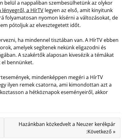
en belül a nappaliban szembesülhetünk az olykor
 lényegről, a HírTV
legyen az első, amit kinyitunk
rá folyamatosan nyomon kísérni a változásokat, de
m pótoljuk az elvesztegetett időt.
ervezni, ha mindennel tisztában van. A HírTV ebben
orok, amelyek segítenek nekünk eligazodni és
ilágában. A szakértők alaposan kivesézik a témákat
k el bennünket.
ortesemények, mindenképpen megéri a HírTV
egy ilyen remek csatorna, ami kimondottan azt a
jékoztasson a hétköznapok eseményeiről, akkor
Hazánkban közkedvelt a Neuzer kerékpár
:Következő »