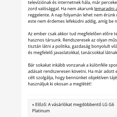
televíziónak és internetnek hála, már percek
zord valósággal. Ha nem akarunk
lemaradni a
reggelente. A nap folyamán lehet nem érünk 
este nem érdemes lefeküdni addig, amíg be ne
Az ember csak akkor tud megfelelően előre t
hasznos társunk. Rendszeresek az olyan műs
tisztán látni a politika, gazdaság bonyolult v
és megfelelő javaslatokkal, tanácsokkal látna
Bár sokakat inkább vonzanak a különféle sp
adásait rendszeresen követni. Ha már adott 
célt szolgálja, hogy bennünket objektíven tá
használjuk ki okosan a meglétét!
« Előző: A vásárlókat megdöbbentő LG G6
Platinum