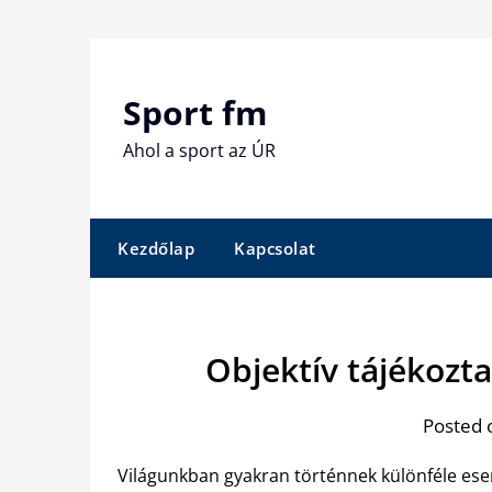
Skip
to
content
Sport fm
Ahol a sport az ÚR
Kezdőlap
Kapcsolat
Objektív tájékozta
Posted 
Világunkban gyakran történnek különféle esem