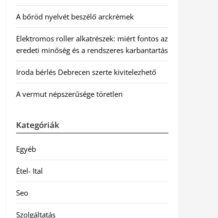
A bőröd nyelvét beszélő arckrémek
Elektromos roller alkatrészek: miért fontos az
eredeti minőség és a rendszeres karbantartás
Iroda bérlés Debrecen szerte kivitelezhető
A vermut népszerűsége töretlen
Kategóriák
Egyéb
Étel- Ital
Seo
Szolgáltatás