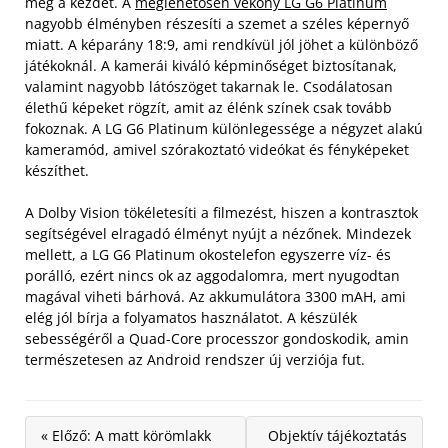
még a kezdet. A
meglehetősen vékony LG G6 Platinum
nagyobb élményben részesíti a szemet a széles képernyő
miatt. A képarány 18:9, ami rendkívül jól jöhet a különböző
játékoknál. A kamerái kiváló képminőséget biztosítanak,
valamint nagyobb látószöget takarnak le. Csodálatosan
élethű képeket rögzít, amit az élénk színek csak tovább
fokoznak. A LG G6 Platinum különlegessége a négyzet alakú
kameramód, amivel szórakoztató videókat és fényképeket
készíthet.
A Dolby Vision tökéletesíti a filmezést, hiszen a kontrasztok
segítségével elragadó élményt nyújt a nézőnek. Mindezek
mellett, a LG G6 Platinum okostelefon egyszerre víz- és
porálló, ezért nincs ok az aggodalomra, mert nyugodtan
magával viheti bárhová. Az akkumulátora 3300 mAH, ami
elég jól bírja a folyamatos használatot. A készülék
sebességéről a Quad-Core processzor gondoskodik, amin
természetesen az Android rendszer új verziója fut.
« Előző: A matt körömlakk
Objektív tájékoztatás