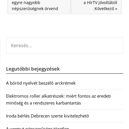
egyre nagyobb
a HírTV jóvoltából
népszerűségnek örvend
:Következő »
KERESÉS:
Legutóbbi bejegyzések
A bőröd nyelvét beszélő arckrémek
Elektromos roller alkatrészek: miért fontos az eredeti
minőség és a rendszeres karbantartás
Iroda bérlés Debrecen szerte kivitelezhető
A vermut népszerűsége töretlen