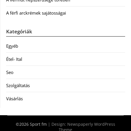
A férfi arckrémek sajátosságai
Kategóriák
Egyéb
Étel- Ital
Seo
Szolgáltatás
Vásárlás
©2026 Sport fm
| Design:
Newspaperly WordPress
Theme