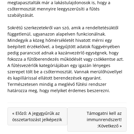
megtapasztalták már a lakástulajdonosok is, hogy a
csőtermosztát mennyire leegyszerűsíti a fűtés
szabályzását.
Sokrétű szerkezetekről van szó, amik a rendeltetésüktől
függetlenül, ugyanazon alapelven funkcionálnak.
Mindegyik a közeg hőmérsékletét hivatott mérni egy
beépített érzékelővel, a begyűjtött adatok függvényében
pedig parancsot adnak a kazánvezérlő egységnek, hogy
fokozza a fűtőberendezés működését vagy csökkentse azt.
A fűtésvezérlők kategóriájában egy igazán lényeges
szerepet tölt be a csőtermosztát. Vannak merülőhüvellyel
és kapillárissal ellátott berendezések egyaránt.
Természetesen mindig a meglévő fűtési rendszer
határozza meg, hogy melyiket érdemes beszerezni.
« Előző: A jegygyűrűk az
Támogatni kell az
összetartozást jelképezik
immunrendszert!
:Következő »