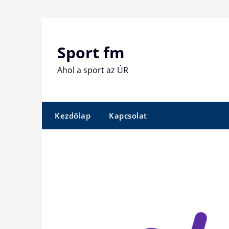
Skip
to
content
Sport fm
Ahol a sport az ÚR
Kezdőlap
Kapcsolat