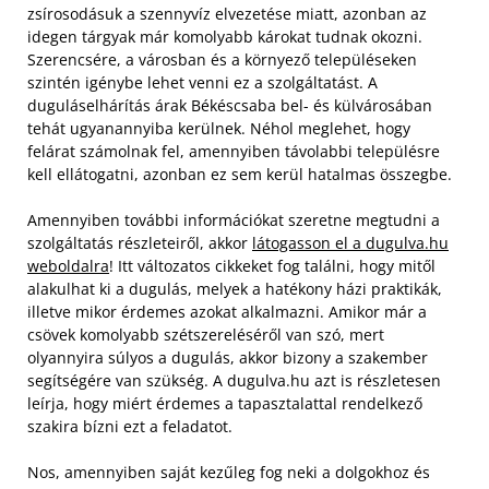
zsírosodásuk a szennyvíz elvezetése miatt, azonban az
idegen tárgyak már komolyabb károkat tudnak okozni.
Szerencsére, a városban és a környező településeken
szintén igénybe lehet venni ez a szolgáltatást. A
duguláselhárítás árak Békéscsaba bel- és külvárosában
tehát ugyanannyiba kerülnek. Néhol meglehet, hogy
felárat számolnak fel, amennyiben távolabbi településre
kell ellátogatni, azonban ez sem kerül hatalmas összegbe.
Amennyiben további információkat szeretne megtudni a
szolgáltatás részleteiről, akkor
látogasson el a dugulva.hu
weboldalra
! Itt változatos cikkeket fog találni, hogy mitől
alakulhat ki a dugulás, melyek a hatékony házi praktikák,
illetve mikor érdemes azokat alkalmazni. Amikor már a
csövek komolyabb szétszereléséről van szó, mert
olyannyira súlyos a dugulás, akkor bizony a szakember
segítségére van szükség. A dugulva.hu azt is részletesen
leírja, hogy miért érdemes a tapasztalattal rendelkező
szakira bízni ezt a feladatot.
Nos, amennyiben saját kezűleg fog neki a dolgokhoz és