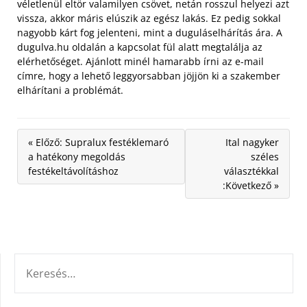
véletlenül eltör valamilyen csövet, netán rosszul helyezi azt
vissza, akkor máris elúszik az egész lakás. Ez pedig sokkal
nagyobb kárt fog jelenteni, mint a duguláselhárítás ára. A
dugulva.hu oldalán a kapcsolat fül alatt megtalálja az
elérhetőséget. Ajánlott minél hamarabb írni az e-mail
címre, hogy a lehető leggyorsabban jöjjön ki a szakember
elhárítani a problémát.
« Előző: Supralux festéklemaró
Ital nagyker
a hatékony megoldás
széles
festékeltávolításhoz
választékkal
:Következő »
KERESÉS: