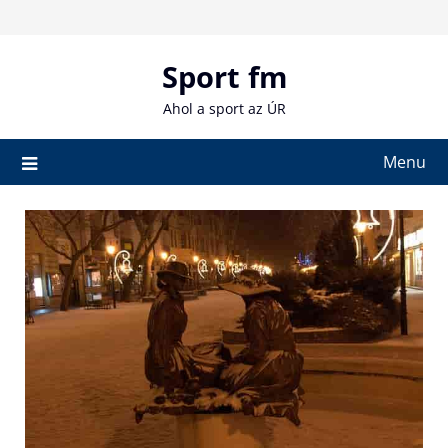
Skip
to
content
Sport fm
Ahol a sport az ÚR
Menu