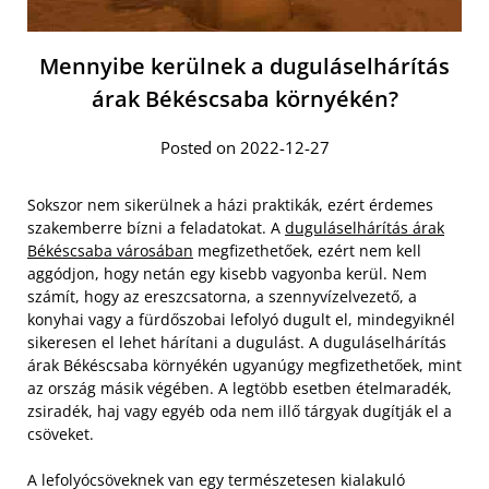
Mennyibe kerülnek a duguláselhárítás
árak Békéscsaba környékén?
Posted on 2022-12-27
Sokszor nem sikerülnek a házi praktikák, ezért érdemes
szakemberre bízni a feladatokat. A
duguláselhárítás árak
Békéscsaba városában
megfizethetőek, ezért nem kell
aggódjon, hogy netán egy kisebb vagyonba kerül. Nem
számít, hogy az ereszcsatorna, a szennyvízelvezető, a
konyhai vagy a fürdőszobai lefolyó dugult el, mindegyiknél
sikeresen el lehet hárítani a dugulást. A duguláselhárítás
árak Békéscsaba környékén ugyanúgy megfizethetőek, mint
az ország másik végében. A legtöbb esetben ételmaradék,
zsiradék, haj vagy egyéb oda nem illő tárgyak dugítják el a
csöveket.
A lefolyócsöveknek van egy természetesen kialakuló