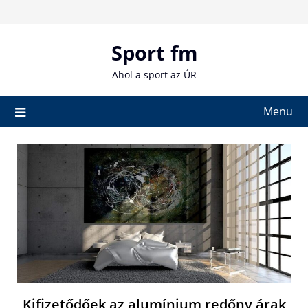
Skip
to
content
Sport fm
Ahol a sport az ÚR
Menu
Kifizetődőek az alumínium redőny árak