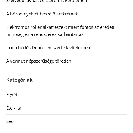
Szélvédő javítás és csere 11. kerületben
A bőröd nyelvét beszélő arckrémek
Elektromos roller alkatrészek: miért fontos az eredeti
minőség és a rendszeres karbantartás
Iroda bérlés Debrecen szerte kivitelezhető
A vermut népszerűsége töretlen
Kategóriák
Egyéb
Étel- Ital
Seo