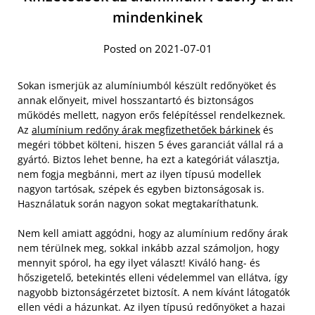
mindenkinek
Posted on 2021-07-01
Sokan ismerjük az alumíniumból készült redőnyöket és
annak előnyeit, mivel hosszantartó és biztonságos
működés mellett, nagyon erős felépítéssel rendelkeznek.
Az
alumínium redőny árak megfizethetőek bárkinek
és
megéri többet költeni, hiszen 5 éves garanciát vállal rá a
gyártó. Biztos lehet benne, ha ezt a kategóriát választja,
nem fogja megbánni, mert az ilyen típusú modellek
nagyon tartósak, szépek és egyben biztonságosak is.
Használatuk során nagyon sokat megtakaríthatunk.
Nem kell amiatt aggódni, hogy az alumínium redőny árak
nem térülnek meg, sokkal inkább azzal számoljon, hogy
mennyit spórol, ha egy ilyet választ! Kiváló hang- és
hőszigetelő, betekintés elleni védelemmel van ellátva, így
nagyobb biztonságérzetet biztosít. A nem kívánt látogatók
ellen védi a házunkat. Az ilyen típusú redőnyöket a hazai