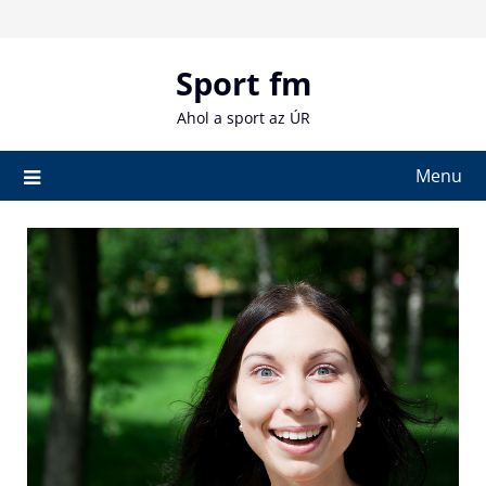
Skip
to
content
Sport fm
Ahol a sport az ÚR
Menu