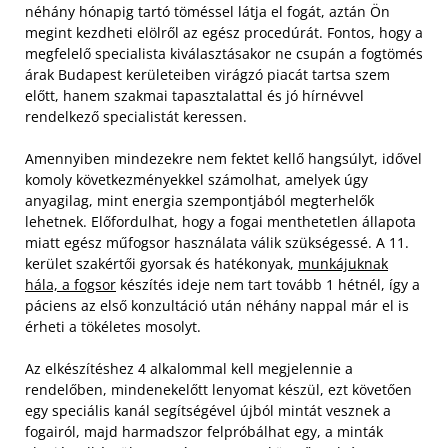
néhány hónapig tartó töméssel látja el fogát, aztán Ön
megint kezdheti elölről az egész procedúrát. Fontos, hogy a
megfelelő specialista kiválasztásakor ne csupán a fogtömés
árak Budapest kerületeiben virágzó piacát tartsa szem
előtt, hanem szakmai tapasztalattal és jó hírnévvel
rendelkező specialistát keressen.
Amennyiben mindezekre nem fektet kellő hangsúlyt, idővel
komoly következményekkel számolhat, amelyek úgy
anyagilag, mint energia szempontjából megterhelők
lehetnek. Előfordulhat, hogy a fogai menthetetlen állapota
miatt egész műfogsor használata válik szükségessé. A 11.
kerület szakértői gyorsak és hatékonyak,
munkájuknak
hála, a fogsor
készítés ideje nem tart tovább 1 hétnél, így a
páciens az első konzultáció után néhány nappal már el is
érheti a tökéletes mosolyt.
Az elkészítéshez 4 alkalommal kell megjelennie a
rendelőben, mindenekelőtt lenyomat készül, ezt követően
egy speciális kanál segítségével újból mintát vesznek a
fogairól, majd harmadszor felpróbálhat egy, a minták