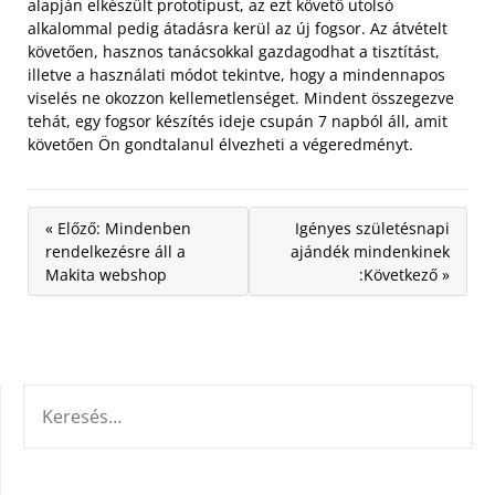
alapján elkészült prototípust, az ezt követő utolsó
alkalommal pedig átadásra kerül az új fogsor. Az átvételt
követően, hasznos tanácsokkal gazdagodhat a tisztítást,
illetve a használati módot tekintve, hogy a mindennapos
viselés ne okozzon kellemetlenséget. Mindent összegezve
tehát, egy fogsor készítés ideje csupán 7 napból áll, amit
követően Ön gondtalanul élvezheti a végeredményt.
« Előző: Mindenben
Igényes születésnapi
rendelkezésre áll a
ajándék mindenkinek
Makita webshop
:Következő »
KERESÉS: