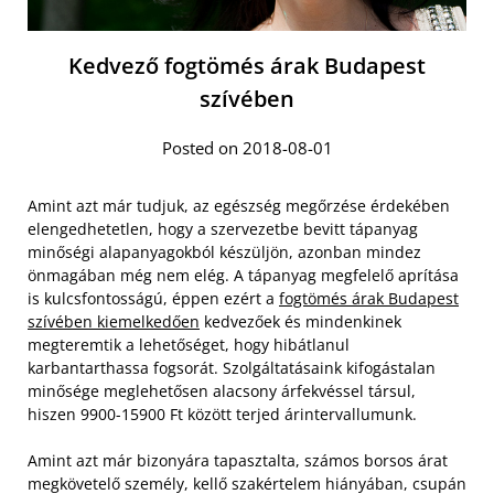
Kedvező fogtömés árak Budapest
szívében
Posted on 2018-08-01
Amint azt már tudjuk, az egészség megőrzése érdekében
elengedhetetlen, hogy a szervezetbe bevitt tápanyag
minőségi alapanyagokból készüljön, azonban mindez
önmagában még nem elég. A tápanyag megfelelő aprítása
is kulcsfontosságú, éppen ezért a
fogtömés árak Budapest
szívében kiemelkedően
kedvezőek és mindenkinek
megteremtik a lehetőséget, hogy hibátlanul
karbantarthassa fogsorát. Szolgáltatásaink kifogástalan
minősége meglehetősen alacsony árfekvéssel társul,
hiszen 9900-15900 Ft között terjed árintervallumunk.
Amint azt már bizonyára tapasztalta, számos borsos árat
megkövetelő személy, kellő szakértelem hiányában, csupán