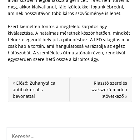
alvás közben megtámassza a gerincet. Ha ez nem történik
meg, akkor kialvatlanul, fájó ízületekkel fogunk ébredni,
aminek hosszútávon több káros szövődménye is lehet.
Ezért kiemelten fontos a megfelelő kárpitos ágy
kiválasztása. A hatalmas méretnek köszönhetően, mindkét
félnek elegendő hely jut a pihenéshez. A LED világítás már
csak hab a tortán, ami hangulatossá varázsolja az egész
hálószobát. A szemléletes útmutatónak révén, rendkívül
egyszerűen szerelhető össze a kárpitos ágy.
« Előző: Zuhanytálca
Riasztó szerelés
antibakteriális
szakszerű módon
bevonattal
:Következő »
KERESÉS: