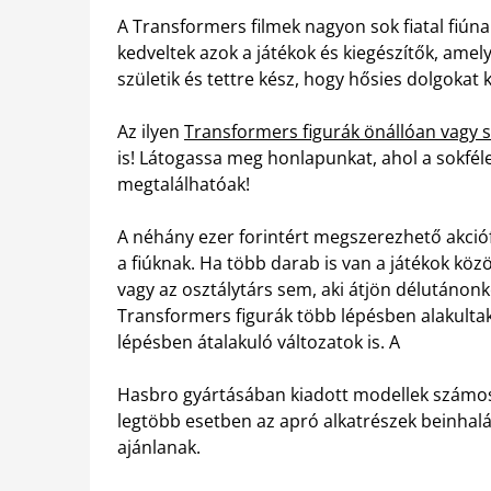
A Transformers filmek nagyon sok fiatal fiún
kedveltek azok a játékok és kiegészítők, ame
születik és tettre kész, hogy hősies dolgokat 
Az ilyen
Transformers figurák önállóan vagy s
is! Látogassa meg honlapunkat, ahol a sokfél
megtalálhatóak!
A néhány ezer forintért megszerezhető akció
a fiúknak. Ha több darab is van a játékok kö
vagy az osztálytárs sem, aki átjön délutánonk
Transformers figurák több lépésben alakulta
lépésben átalakuló változatok is. A
Hasbro gyártásában kiadott modellek számos
legtöbb esetben az apró alkatrészek beinhalál
ajánlanak.