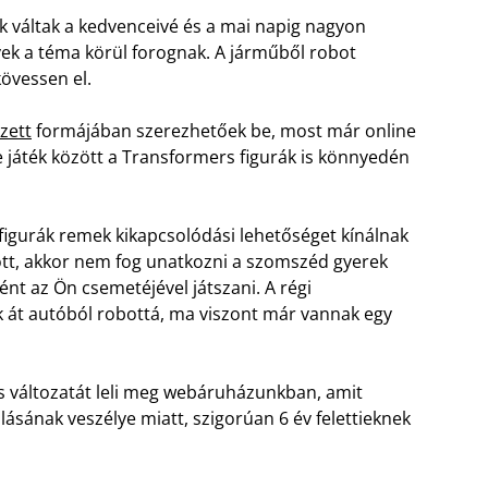
ak váltak a kedvenceivé és a mai napig nagyon
lyek a téma körül forognak. A járműből robot
kövessen el.
zett
formájában szerezhetőek be, most már online
e játék között a Transformers figurák is könnyedén
figurák remek kikapcsolódási lehetőséget kínálnak
zött, akkor nem fog unatkozni a szomszéd gyerek
ént az Ön csemetéjével játszani. A régi
k át autóból robottá, ma viszont már vannak egy
 változatát leli meg webáruházunkban, amit
ásának veszélye miatt, szigorúan 6 év felettieknek