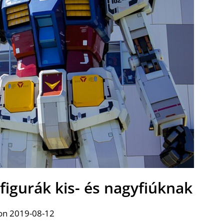
figurák kis- és nagyfiúknak
on 2019-08-12