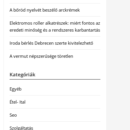
A bőröd nyelvét beszélő arckrémek
Elektromos roller alkatrészek: miért fontos az
eredeti minőség és a rendszeres karbantartás
Iroda bérlés Debrecen szerte kivitelezhető
A vermut népszerűsége töretlen
Kategóriák
Egyéb
Étel- Ital
Seo
Szolgáltatás